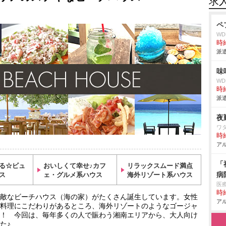
求
ペ
W
時給
派遣
味
W
時給
派遣
夜
ワ
時給
アル
「
る☆ビュ
おいしくて幸せ♪カフ
リラックスムード満点
病
ス
ェ・グルメ系ハウス
海外リゾート系ハウス
医
時給
敵なビーチハウス（海の家）がたくさん誕生しています。女性
アル
料理にこだわりがあるところ、海外リゾートのようなゴージャ
！ 今回は、毎年多くの人で賑わう湘南エリアから、大人向け
た♪