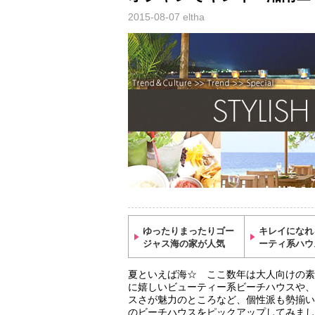
2015-08-07
eltha
ゆったりまったりゴー
キレイになれ
ジャス海の家が人気
ーティ系ハウ
夏といえば海☆ ここ数年は大人向けの素
に嬉しいビューティー系ビーチハウスや、
スさが魅力のところなど、個性派も勢揃い
のビーチハウスをピックアップしてみまし