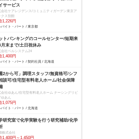
イサービス
式会社ケアレジデンス/コミュニティガーデン東京ア
ックス別館
1,226円
バイト・パート / 東京都
ットバンキングのコールセンター/短期来
3月末まで/土日祝休み
式会社ベルシステム24
1,400円
バイト・パート / 契約社員 / 北海道
週2から可」調理スタッフ/無資格可/シフ
相談可/住宅型有料老人ホーム/社会保障
備
式会社ゆあん/住宅型有料老人ホーム ナーシングリビ
グゆあん
1,075円
バイト・パート / 北海道
学研究室で化学実験を行う研究補助/化学
析
DB株式会社
1,400円～1,450円