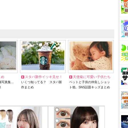
とめ
スタバ新作イッキ見せ！
天使級に可愛い子供たち
猫写真集…
いくつ知ってる？ スタバ新
ペットと子供の仲良しショッ
リ
作まとめ
ト他、SNS話題キッズまとめ