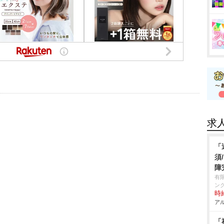
求
「
須
障
有
ン
時給
アル
「