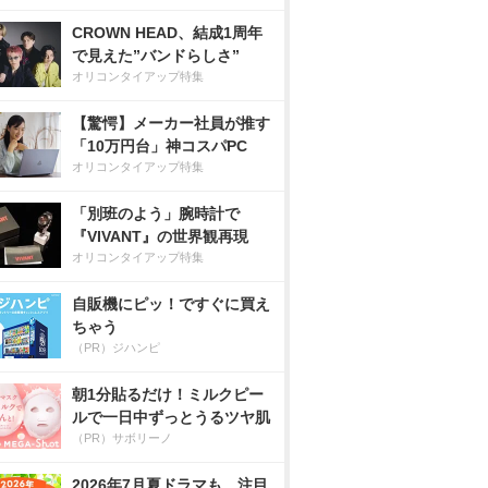
CROWN HEAD、結成1周年
で見えた”バンドらしさ”
オリコンタイアップ特集
【驚愕】メーカー社員が推す
「10万円台」神コスパPC
オリコンタイアップ特集
「別班のよう」腕時計で
『VIVANT』の世界観再現
オリコンタイアップ特集
自販機にピッ！ですぐに買え
ちゃう
（PR）ジハンピ
朝1分貼るだけ！ミルクピー
ルで一日中ずっとうるツヤ肌
（PR）サボリーノ
2026年7月夏ドラマも、注目