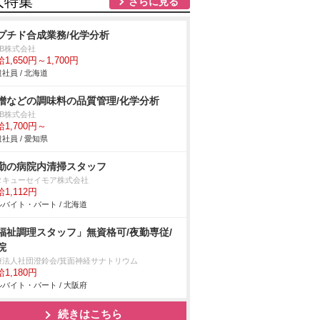
人特集
さらに見る
プチド合成業務/化学分析
DB株式会社
1,650円～1,700円
社員 / 北海道
噌などの調味料の品質管理/化学分析
DB株式会社
1,700円～
社員 / 愛知県
勤の病院内清掃スタッフ
タキューセイモア株式会社
1,112円
バイト・パート / 北海道
福祉調理スタッフ」無資格可/夜勤専従/
院
療法人社団澄鈴会/箕面神経サナトリウム
1,180円
バイト・パート / 大阪府
続きはこちら