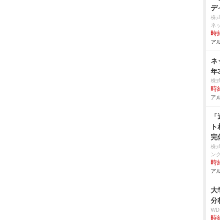
デ
株
ネ
時給
アル
ネ
年
株
時給
アル
「
ト
完
株
ン
時給
アル
大
分
W
時給