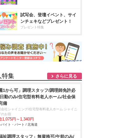
試写会、登壇イベント、サイ
ンチェキなどプレゼント！
プレゼント特集
人特集
さらに見る
週1から可」調理スタッフ/調理師免許必
/日勤のみ/住宅型有料老人ホーム/社会保
完備
限会社シャイニング/住宅型有料老人ホーム シャイニ
グのお宿
1,075円～1,340円
バイト・パート / 北海道
福祉調理スタッフ」無資格可/午前のみ/