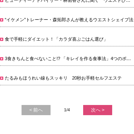
ビューティーアドバイザー・林佑香さんに聞く ウエストひきしめエクサ
“イケメン”トレーナー・森拓郎さんが教えるウエストシェイプ法
食で手軽にダイエット！「カラダ喜ぶごはん選び」
3食きちんと食べないこと!? 「キレイを作る食事法」4つのポイント
たるみもほうれい線もスッキリ 20秒お手軽セルフエステ
< 前へ
1/4
次へ >