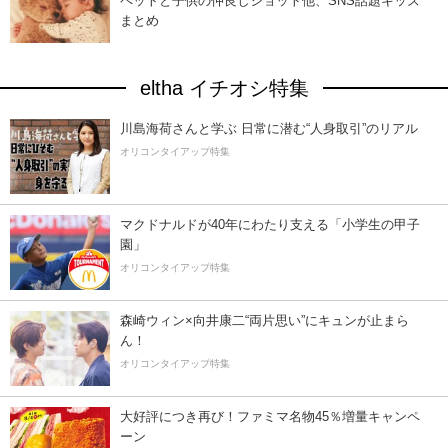
ペットと子供の仲良しショット他、SNS話題キッズ
まとめ
eltha イチオシ特集
川島海荷さんと学ぶ 日常に潜む“人身取引”のリアル
オリコンタイアップ特集
マクドナルドが40年にわたり支える「小学生の甲子
園」
オリコンタイアップ特集
森崎ウィン×向井康二“両片思い”にキュンが止まら
ん！
オリコンタイアップ特集
大好評につき再び！ファミマ名物45％増量キャンペ
ーン