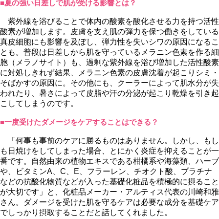
■夏の強い日差しで肌が受ける影響とは？
紫外線を浴びることで体内の酸素を酸化させる力を持つ活性
酸素が増加します。皮膚を支え肌の弾力を保つ働きをしている
真皮細胞にも影響を及ぼし、弾力性を失いシワの原因になるこ
とも。普段は日差しから肌を守っているメラニン色素を作る細
胞（メラノサイト）も、過剰な紫外線を浴び増加した活性酸素
に対処しきれず結果、メラニン色素の皮膚沈着が起こりシミ・
そばかすの原因に。その他にも、クーラーによって肌水分が失
われたり、暑さによって皮脂や汗の分泌が起こり乾燥を引き起
こしてしまうのです。
■一度受けたダメージをケアすることはできる？
「何事も事前のケアに勝るものはありません。しかし、もし
も日焼けをしてしまった場合、とにかく炎症を抑えることが一
番です。自然由来の植物エキスである柑橘系や海藻類、ハーブ
、ビタミンA、C、E、フラーレン、チオクト酸、プラチナ
などの抗酸化物質などが入った基礎化粧品を積極的に摂ること
が大切です」と、化粧品メーカー・アルティス代表の川崎和雅
さん。ダメージを受けた肌を守るケアは必要な成分を基礎ケア
でしっかり摂取することだと話してくれました。