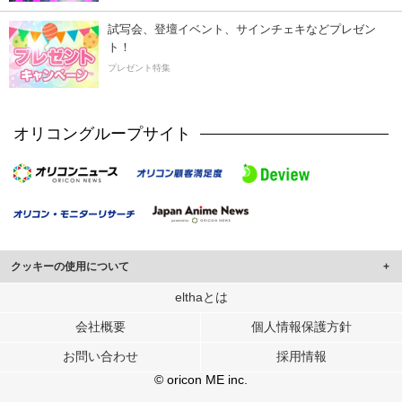
試写会、登壇イベント、サインチェキなどプレゼン
ト！
プレゼント特集
オリコングループサイト
クッキーの使用について
このサイトでは Cookie を使用して、ユーザーに合わせたコンテンツや広告の
elthaとは
表示、ソーシャル メディア機能の提供、広告の表示回数やクリック数の測定を
会社概要
個人情報保護方針
行っています。
また、ユーザーによるサイトの利用状況についても情報を収集し、ソーシャル
お問い合わせ
採用情報
メディアや広告配信、データ解析の各パートナーに提供しています。
各パートナーは、この情報とユーザーが各パートナーに提供した他の情報や、
© oricon ME inc.
ユーザーが各パートナーのサービスを使用したときに収集した他の情報を組み