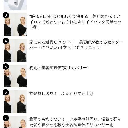
“盛れる自分”は顔まわりで決まる 美容師直伝！ア
イロンで迷わないおくれ毛＆サイドバング簡単セッ
ト術
家にある道具だけでOK！ 美容師が教えるセンター
パートの”ふんわり立ち上げ”テクニック
梅雨の美容師直伝”髪リカバリー”
前髪無し必見！ ふんわり立ち上げ
梅雨でも怖くない！ アホ毛や顔周り、湿気で死ん
だ髪や寝グセを救う美容師直伝のリカバリー術