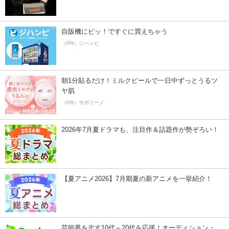
自販機にピッ！ですぐに買えちゃう
（PR）ジハンピ
朝1分貼るだけ！ミルクピールで一日中ずっとうるツ
ヤ肌
（PR）サボリーノ
2026年7月夏ドラマも、注目作＆話題作が勢ぞろい！
【夏アニメ2026】7月期夏の新アニメを一挙紹介！
芸能界を志す10代～20代を応援！オーディション・