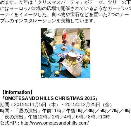
めます。今年は「クリスマスパーティ」がテーマ。ツリーの下
にはヨーロッパの街の広場で開催されているようなガーデンパ
ーティをイメージした、食べ物や宝石などを置いた2つのテー
ブルのインスタレーションを実施しています。
【information】
『OMOTESANDO HILLS CHRISTMAS 2015』
期間：2015年11月5日（木）～2015年12月25日（金）
時間：「昼の演出」午前11時／午後1時／3時／5時／7時／9時
「夜の演出」午後12時／2時／4時／6時／8時／10時
公式HP：http://www.omotesandohills.com/