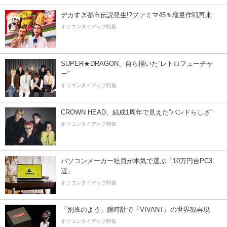
デカすぎ都市伝説発生!?ファミマ45％増量作戦再来
オリコンタイアップ特集
SUPER★DRAGON、自ら描いた”レトロフューチャ
ー”
オリコンタイアップ特集
CROWN HEAD、結成1周年で見えた”バンドらしさ”
オリコンタイアップ特集
パソコンメーカー社員が本気で選ぶ「10万円台PC3
選」
オリコンタイアップ特集
「別班のよう」腕時計で『VIVANT』の世界観再現
オリコンタイアップ特集