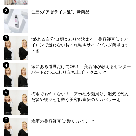
注目の“アゼライン酸”、新商品
“盛れる自分”は顔まわりで決まる 美容師直伝！ア
イロンで迷わないおくれ毛＆サイドバング簡単セッ
ト術
家にある道具だけでOK！ 美容師が教えるセンター
パートの”ふんわり立ち上げ”テクニック
梅雨でも怖くない！ アホ毛や顔周り、湿気で死ん
だ髪や寝グセを救う美容師直伝のリカバリー術
梅雨の美容師直伝”髪リカバリー”