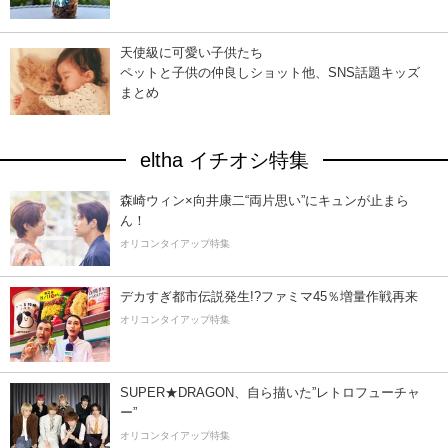
天使級に可愛い子供たち
ペットと子供の仲良しショット他、SNS話題キッズ
まとめ
eltha イチオシ特集
森崎ウィン×向井康二“両片思い”にキュンが止まら
ん！
オリコンタイアップ特集
デカすぎ都市伝説発生!?ファミマ45％増量作戦再来
オリコンタイアップ特集
SUPER★DRAGON、自ら描いた”レトロフューチャ
ー”
オリコンタイアップ特集