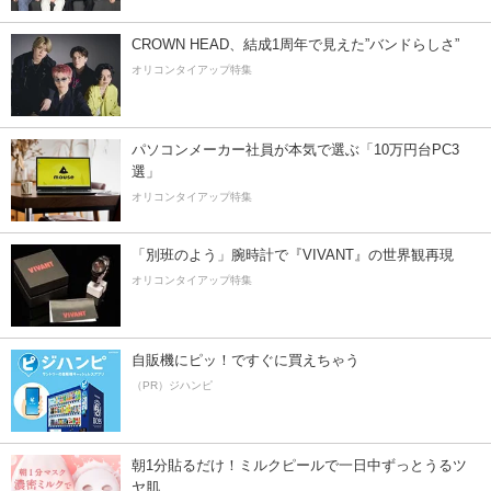
CROWN HEAD、結成1周年で見えた”バンドらしさ”
オリコンタイアップ特集
パソコンメーカー社員が本気で選ぶ「10万円台PC3
選」
オリコンタイアップ特集
「別班のよう」腕時計で『VIVANT』の世界観再現
オリコンタイアップ特集
自販機にピッ！ですぐに買えちゃう
（PR）ジハンピ
朝1分貼るだけ！ミルクピールで一日中ずっとうるツ
ヤ肌