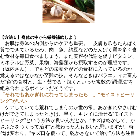
【方法５】身体の中から栄養補給しよう
お肌は身体の内側からのケアも重要。「皮膚も爪もたんぱく
質でできているため、肉、魚、納豆などのたんぱく質を多く含
む食材を毎日食べましょう。また美容や代謝を促すビタミン、
ミネラルは野菜、果物、海藻類から摂取するのが理想です」
（堀内さん）。でもどの栄養分がどの食材に入っているのか、
覚えるのはなかなか至難の技。そんなときはバラエティに富ん
だ“色”の食材と、生・茹でる・焼くといった複数の“調理法”を
組み合わせるポイントだそうです。
「それでもあかぎれになってしまったら…」“モイストヒーリ
ング”がいい
ケアしていても荒れてしまうのが世の常。あかぎれやさけむ
けができてしまったときは、早く、キレイに治せる“モイスト
ヒーリング”という方法が良いんだとか。“キズは乾かして、か
さぶたをつくって治す”と教わった人も多いと思いますが、時
代は変わり、“キズ口を覆って、乾かさないで治す”方法も注目