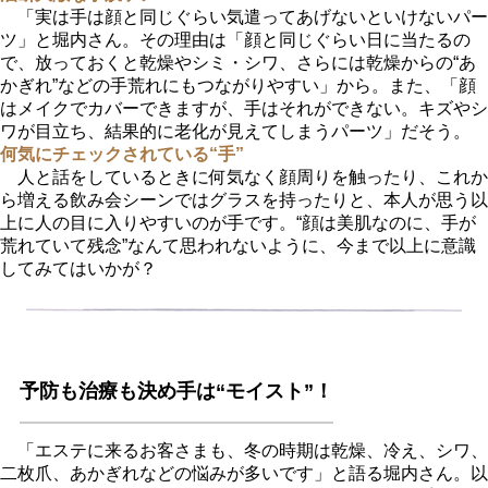
「実は手は顔と同じぐらい気遣ってあげないといけないパー
ツ」と堀内さん。その理由は「顔と同じぐらい日に当たるの
で、放っておくと乾燥やシミ・シワ、さらには乾燥からの“あ
かぎれ”などの手荒れにもつながりやすい」から。また、「顔
はメイクでカバーできますが、手はそれができない。キズやシ
ワが目立ち、結果的に老化が見えてしまうパーツ」だそう。
何気にチェックされている“手”
人と話をしているときに何気なく顔周りを触ったり、これか
ら増える飲み会シーンではグラスを持ったりと、本人が思う以
上に人の目に入りやすいのが手です。“顔は美肌なのに、手が
荒れていて残念”なんて思われないように、今まで以上に意識
してみてはいかが？
予防も治療も決め手は“モイスト”！
「エステに来るお客さまも、冬の時期は乾燥、冷え、シワ、
二枚爪、あかぎれなどの悩みが多いです」と語る堀内さん。以