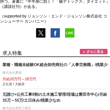
持つ。著書に『中半身に効く！「腸デトックス」ダイエット』
（講談社刊）がある。
（supported by ジョンソン・エンド・ジョンソン株式会社 コ
ンシューマー カンパニー）
さらに見る
求人特集
業種・職種未経験OK総合卸売商社の「人事労務職」/残業少
株式会社萬栄
月給20万円～28万円
正社員 / 大阪府
元請け×公共工事9割の土木施工管理/現場は豊田市中心/月給
35万～55万/土日休み/残業少なめ
株式会社原田工務店