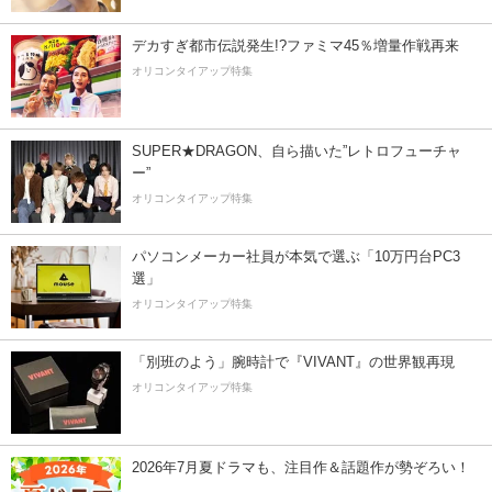
デカすぎ都市伝説発生!?ファミマ45％増量作戦再来
オリコンタイアップ特集
SUPER★DRAGON、自ら描いた”レトロフューチャ
ー”
オリコンタイアップ特集
パソコンメーカー社員が本気で選ぶ「10万円台PC3
選」
オリコンタイアップ特集
「別班のよう」腕時計で『VIVANT』の世界観再現
オリコンタイアップ特集
2026年7月夏ドラマも、注目作＆話題作が勢ぞろい！