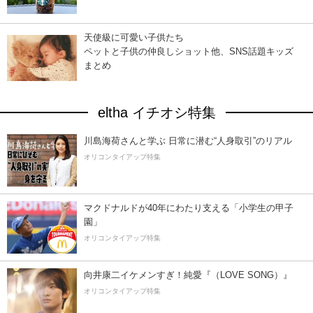
天使級に可愛い子供たち
ペットと子供の仲良しショット他、SNS話題キッズ
まとめ
eltha イチオシ特集
川島海荷さんと学ぶ 日常に潜む“人身取引”のリアル
オリコンタイアップ特集
マクドナルドが40年にわたり支える「小学生の甲子
園」
オリコンタイアップ特集
向井康二イケメンすぎ！純愛『（LOVE SONG）』
オリコンタイアップ特集