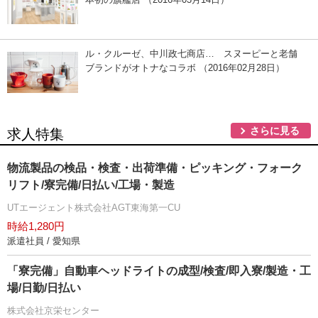
ル・クルーゼ、中川政七商店… スヌーピーと老舗
ブランドがオトナなコラボ （2016年02月28日）
さらに見る
求人特集
物流製品の検品・検査・出荷準備・ピッキング・フォーク
リフト/寮完備/日払い/工場・製造
UTエージェント株式会社AGT東海第一CU
時給1,280円
派遣社員 / 愛知県
「寮完備」自動車ヘッドライトの成型/検査/即入寮/製造・工
場/日勤/日払い
株式会社京栄センター