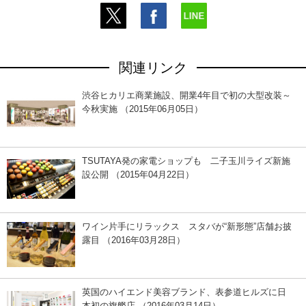
関連リンク
渋谷ヒカリエ商業施設、開業4年目で初の大型改装～
今秋実施 （2015年06月05日）
TSUTAYA発の家電ショップも 二子玉川ライズ新施
設公開 （2015年04月22日）
ワイン片手にリラックス スタバが“新形態”店舗お披
露目 （2016年03月28日）
英国のハイエンド美容ブランド、表参道ヒルズに日
本初の旗艦店 （2016年03月14日）