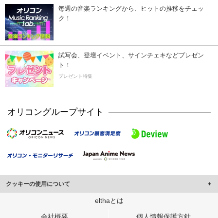
毎週の音楽ランキングから、ヒットの推移をチェッ
ク！
試写会、登壇イベント、サインチェキなどプレゼン
ト！
プレゼント特集
オリコングループサイト
クッキーの使用について
このサイトでは Cookie を使用して、ユーザーに合わせたコンテンツや広告の
elthaとは
表示、ソーシャル メディア機能の提供、広告の表示回数やクリック数の測定を
会社概要
個人情報保護方針
行っています。