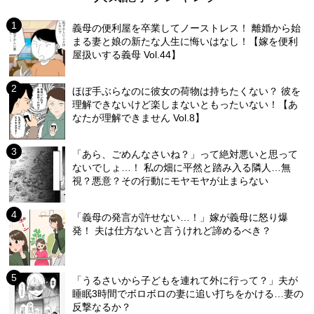
義母の便利屋を卒業してノーストレス！ 離婚から始
まる妻と娘の新たな人生に悔いはなし！【嫁を便利
屋扱いする義母 Vol.44】
ほぼ手ぶらなのに彼女の荷物は持ちたくない？ 彼を
理解できないけど楽しまないともったいない！【あ
なたが理解できません Vol.8】
「あら、ごめんなさいね？」って絶対悪いと思って
ないでしょ…！ 私の畑に平然と踏み入る隣人…無
視？悪意？その行動にモヤモヤが止まらない
「義母の発言が許せない…！」嫁が義母に怒り爆
発！ 夫は仕方ないと言うけれど諦めるべき？
「うるさいから子どもを連れて外に行って？」夫が
睡眠3時間でボロボロの妻に追い打ちをかける…妻の
反撃なるか？