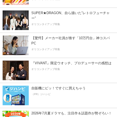
SUPER★DRAGON、自ら描いた”レトロフューチャ
ー”
オリコンタイアップ特集
【驚愕】メーカー社員が推す「10万円台」神コスパ
PC
オリコンタイアップ特集
『VIVANT』限定ウオッチ、プロデューサーの感想は
オリコンタイアップ特集
自販機にピッ！ですぐに買えちゃう
（PR）ジハンピ
2026年7月夏ドラマも、注目作＆話題作が勢ぞろい！