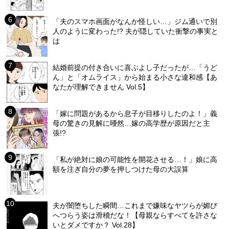
「夫のスマホ画面がなんか怪しい…」ジム通いで別
人のように変わった!? 夫が隠していた衝撃の事実と
は
結婚前提の付き合いに喜ぶよし子だったが…「うど
ん」と「オムライス」から始まる小さな違和感【あ
なたが理解できません Vol.5】
「嫁に問題があるから息子が目移りしたのよ！」義
母の驚きの見解に唖然…嫁の高学歴が原因だと主
張!?
「私が絶対に娘の可能性を開花させる…！」娘に高
額を注ぎ自分の夢を押しつけた母の大誤算
夫が闇堕ちした瞬間…これまで嫌味なヤツらが媚び
へつらう姿は滑稽だな！【母親ならすべてを許さな
いとダメですか？ Vol.28】