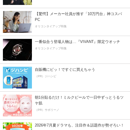
【驚愕】メーカー社員が推す「10万円台」神コスパ
PC
オリコンタイアップ特集
一番似合う登場人物は…『VIVANT』限定ウオッチ
オリコンタイアップ特集
自販機にピッ！ですぐに買えちゃう
（PR）ジハンピ
朝1分貼るだけ！ミルクピールで一日中ずっとうるツ
ヤ肌
（PR）サボリーノ
2026年7月夏ドラマも、注目作＆話題作が勢ぞろい！