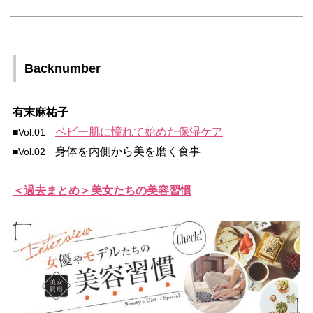
Backnumber
有末麻祐子
ベビー肌に憧れて始めた保湿ケア
■Vol.01
身体を内側から美を磨く食事
■Vol.02
＜過去まとめ＞美女たちの美容習慣