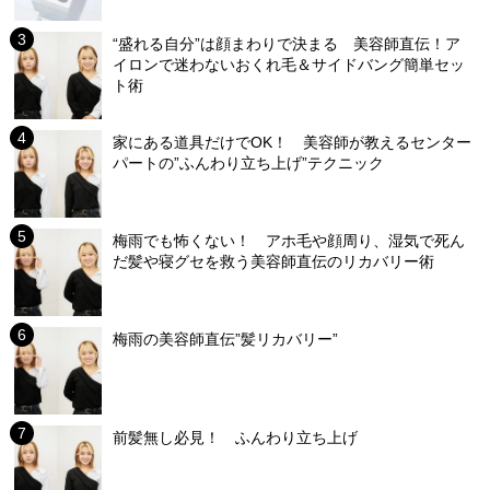
“盛れる自分”は顔まわりで決まる 美容師直伝！ア
イロンで迷わないおくれ毛＆サイドバング簡単セッ
ト術
家にある道具だけでOK！ 美容師が教えるセンター
パートの”ふんわり立ち上げ”テクニック
梅雨でも怖くない！ アホ毛や顔周り、湿気で死ん
だ髪や寝グセを救う美容師直伝のリカバリー術
梅雨の美容師直伝”髪リカバリー”
前髪無し必見！ ふんわり立ち上げ