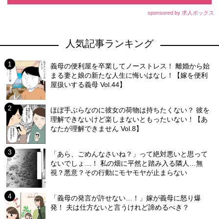
sponsored by 求人ボックス
人気記事ランキング
義母の便利屋を卒業してノーストレス！ 離婚から始
まる妻と娘の新たな人生に悔いはなし！【嫁を便利
屋扱いする義母 Vol.44】
ほぼ手ぶらなのに彼女の荷物は持ちたくない？ 彼を
理解できないけど楽しまないともったいない！【あ
なたが理解できません Vol.8】
「あら、ごめんなさいね？」って絶対悪いと思って
ないでしょ…！ 私の畑に平然と踏み入る隣人…無
視？悪意？その行動にモヤモヤが止まらない
「義母の発言が許せない…！」嫁が義母に怒り爆
発！ 夫は仕方ないと言うけれど諦めるべき？