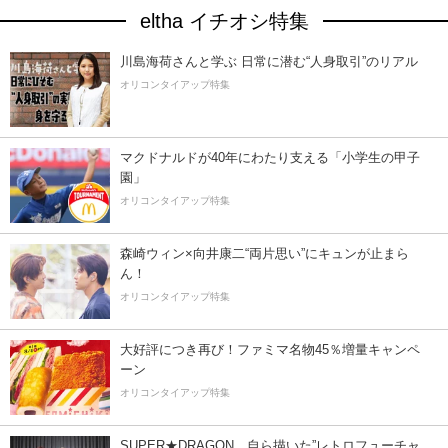
eltha イチオシ特集
川島海荷さんと学ぶ 日常に潜む“人身取引”のリアル
オリコンタイアップ特集
マクドナルドが40年にわたり支える「小学生の甲子
園」
オリコンタイアップ特集
森崎ウィン×向井康二“両片思い”にキュンが止まら
ん！
オリコンタイアップ特集
大好評につき再び！ファミマ名物45％増量キャンペ
ーン
オリコンタイアップ特集
SUPER★DRAGON、自ら描いた”レトロフューチャ