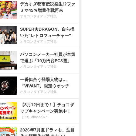
デカすぎ都市伝説発生!?ファ
ミマ45％増量作戦再来
オリコンタイアップ特集
SUPER★DRAGON、自ら描
いた”レトロフューチャー”
オリコンタイアップ特集
パソコンメーカー社員が本気
で選ぶ「10万円台PC3選」
オリコンタイアップ特集
一番似合う登場人物は…
『VIVANT』限定ウオッチ
オリコンタイアップ特集
【8月12日まで！】チョコザ
ップキャンペーン実施中！
（PR）chocoZAP
2026年7月夏ドラマも、注目