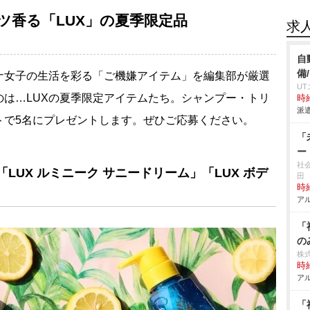
ツ香る「LUX」の夏季限定品
求
自
備
ナ女子の生活を彩る「ご機嫌アイテム」を編集部が厳選
U
は…LUXの夏季限定アイテムたち。シャンプー・トリ
時給
派遣
トで5名にプレゼントします。ぜひご応募ください。
「
ー
社
LUX ルミニーク サニードリーム」「LUX ボデ
田
時給
アル
「
の
株
時給
アル
「