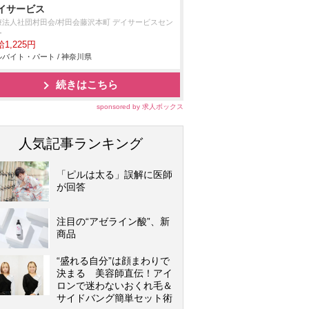
イサービス
療法人社団村田会/村田会藤沢本町 デイサービスセン
ー
1,225円
バイト・パート / 神奈川県
続きはこちら
sponsored by 求人ボックス
人気記事ランキング
「ピルは太る」誤解に医師
が回答
注目の“アゼライン酸”、新
商品
“盛れる自分”は顔まわりで
決まる 美容師直伝！アイ
ロンで迷わないおくれ毛＆
サイドバング簡単セット術