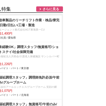
人特集
さらに見る
動車製品のリーチリフト作業・検品/寮完
/日勤/日払い/工場・製造
Tエージェント株式会社AGT東海第一CU
1,400円
社員 / 愛知県
未経験OK」調理スタッフ/無資格可/ショ
トステイ/社会保障完備
会福祉法人共助会/介護老人保健施設 サンシルバー町
1,226円
バイト・パート / 東京都
福祉調理スタッフ」調理師免許必須/午前
み/グループホーム
式会社アールエッチエス/グループホーム 笑顔の郷
1,075円
バイト・パート / 北海道
福祉調理スタッフ」無資格可/午前のみ/