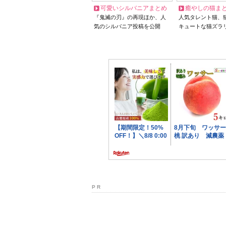
可愛いシルバニアまとめ
癒やしの猫ま
『鬼滅の刃』の再現ほか、人
人気タレント猫、
気のシルバニア投稿を公開
キュートな猫ズラ
P R