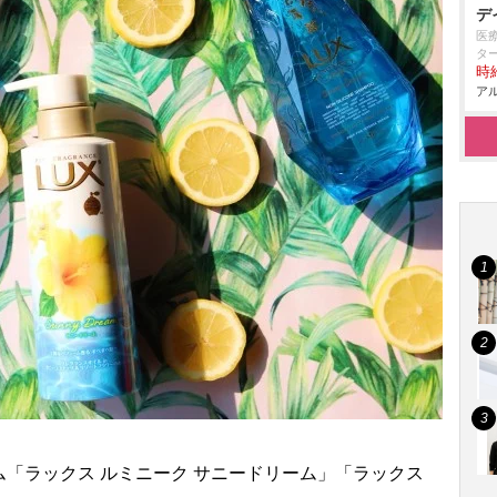
デ
医
タ
時給
アル
ム「ラックス ルミニーク サニードリーム」「ラックス