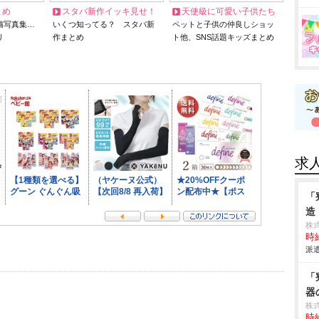
とめ
スタバ新作イッキ見せ！
天使級に可愛い子供たち
猫写真集…
いくつ知ってる？ スタバ新
ペットと子供の仲良しショッ
リ
作まとめ
ト他、SNS話題キッズまとめ
求
「
造
株
時給
派遣
「
器
株
時給