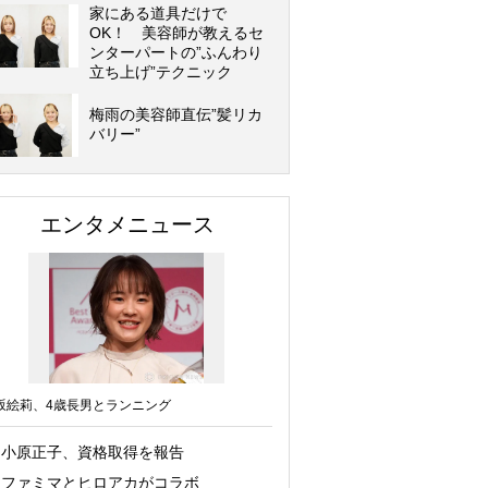
家にある道具だけで
OK！ 美容師が教えるセ
ンターパートの”ふんわり
立ち上げ”テクニック
梅雨の美容師直伝”髪リカ
バリー”
エンタメニュース
坂絵莉、4歳長男とランニング
小原正子、資格取得を報告
ファミマとヒロアカがコラボ