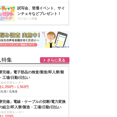
試写会、登壇イベント、サイ
ンチェキなどプレゼント！
プレゼント特集
人特集
さらに見る
寮完備」電子部品の検査/製造/即入寮/製
・工場/日勤/日払い
式会社京栄センター
1,250円～1,563円
社員 / 北海道
寮完備」電線・ケーブルの切断/電力変換
の組立/即入寮/製造・工場/日勤/日払い
式会社京栄センター
1,370円