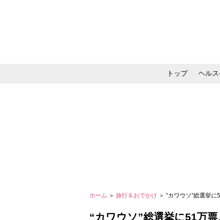
トップ
ヘルス
メイク・コスメ・スキ
ホーム
＞
旅行＆おでかけ
＞ “カワウソ”総選挙
“カワウソ”総選挙に51万