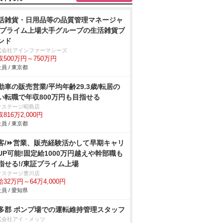
活雑貨・日用品等の品質管理マネージャ
/プライム上場大手グループの生活雑貨ブ
ンド
式会社アインファーマシーズ
収500万円～750万円
員 / 東京都
動車の販売営業/平均年齢29.3歳/転居の
い転職で年収800万円も目指せる
クステージ昭島店
816万2,000円
員 / 東京都
客/⏩️営業、販売経験活かして早期キャリ
UP可能!固定給1000万円越えや幹部職も
指せる!/東証プライム上場
クステージ豊川店
32万円～64万4,000円
員 / 愛知県
多郡 ポンプ場での運転維持管理スタッフ
式会社アイ・メッツ