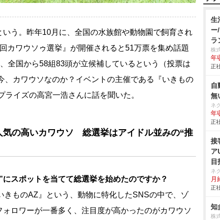
生
ー
いう。昨年10月に、全国の水族館や動物園で飼育され
ラ
回カワウソゥ選挙』が開催されると51万票を集め話題
株
年
は、全国から58組83頭が立候補しているという（投票は
正社
ぜ今、カワウソなのか？イベントの主催である『いきもの
自
タプライズの高宮一浩さんに話を聞いた。
無
ネ
年収
正社
人気の高いカワウソ 総選挙はアイドル並みの“推
接
ア
目
ネ
”にスポットを当てて総選挙を始めたのですか？
月給
正社
いきものAZ』という、動物に特化したSNSの中で、ゾ
知
フォロワーが一番多く、注目度が高かったのがカワウソ
株