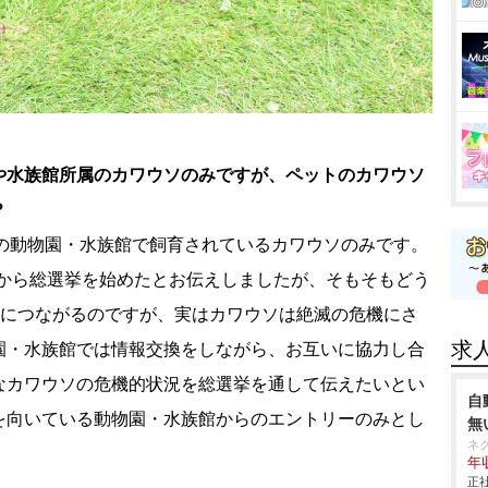
や水族館所属のカワウソのみですが、ペットのカワウソ
？
の動物園・水族館で飼育されているカワウソのみです。
だから総選挙を始めたとお伝えしましたが、そもそもどう
とにつながるのですが、実はカワウソは絶滅の危機にさ
求
園・水族館では情報交換をしながら、お互いに協力し合
なカワウソの危機的状況を総選挙を通して伝えたいとい
自
を向いている動物園・水族館からのエントリーのみとし
無
ネ
年収
正社