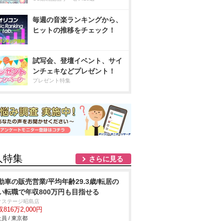
毎週の音楽ランキングから、
ヒットの推移をチェック！
試写会、登壇イベント、サイ
ンチェキなどプレゼント！
プレゼント特集
人特集
さらに見る
動車の販売営業/平均年齢29.3歳/転居の
い転職で年収800万円も目指せる
クステージ昭島店
816万2,000円
員 / 東京都