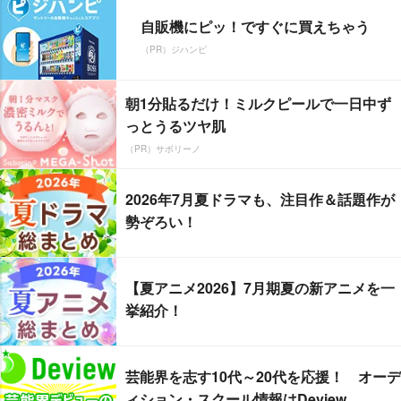
自販機にピッ！ですぐに買えちゃう
（PR）ジハンピ
朝1分貼るだけ！ミルクピールで一日中ず
っとうるツヤ肌
（PR）サボリーノ
2026年7月夏ドラマも、注目作＆話題作が
勢ぞろい！
【夏アニメ2026】7月期夏の新アニメを一
挙紹介！
芸能界を志す10代～20代を応援！ オーデ
ィション・スクール情報はDeview