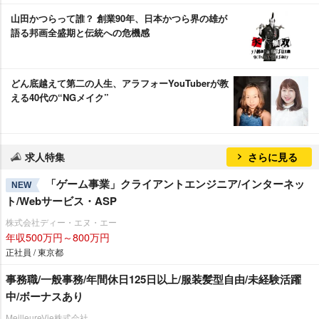
山田かつらって誰？ 創業90年、日本かつら界の雄が
語る邦画全盛期と伝統への危機感
どん底越えて第二の人生、アラフォーYouTuberが教
える40代の“NGメイク”
求人特集
さらに見る
「ゲーム事業」クライアントエンジニア/インターネッ
NEW
ト/Webサービス・ASP
株式会社ディー・エヌ・エー
年収500万円～800万円
正社員 / 東京都
事務職/一般事務/年間休日125日以上/服装髪型自由/未経験活躍
中/ボーナスあり
MeilleureVie株式会社