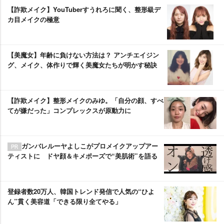
【詐欺メイク】YouTuberすうれろに聞く、整形級デ
カ目メイクの極意
【美魔女】年齢に負けない方法は？ アンチエイジン
グ、メイク、体作りで輝く美魔女たちが明かす秘訣
【詐欺メイク】整形メイクのみゆ。「自分の顔、すべ
てが嫌だった」コンプレックスが原動力に
ガンバレルーヤよしこがプロメイクアップアー
ティストに ドヤ顔＆キメポーズで“美肌術”を語る
登録者数20万人、韓国トレンド発信で人気の“ひよ
ん”貫く美容道「できる限り全てやる」