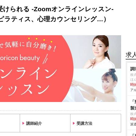
けられる -Zoomオンラインレッスン-
ピラティス、心理カウンセリング…）
求
調
株
ほ
時給
アル
「
製
株
時給
講師紹介
受講方法
派遣