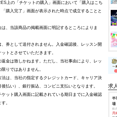
RES上の「チケットの購入」画面において「購入はこち
、「購入完了」画面が表示された時点で成立することと
金は、当該商品の掲載画面に明記するところによりま
は、券として送付されません。入金確認後、レッスン開
ケットとさせていただきます。
の返金は致しかねます。ただし、当社事由により、レッ
の限りではありません。
方法は、当社の指定するクレジットカード、キャリア決
求
・翌月後払い）、銀行振込、コンビニ支払いとなります。
チケット購入画面に記載されている期日までに入金確認
半
ます。
場
株
月給