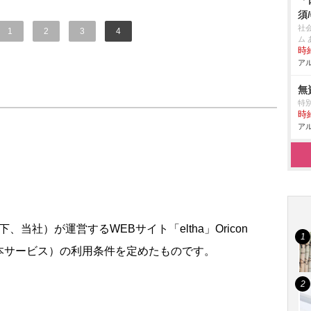
「
須
社
1
2
3
4
ム
時給
アル
無
特
時給
アル
下、当社）が運営するWEBサイト「eltha」Oricon
、本サービス）の利用条件を定めたものです。