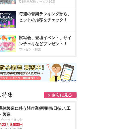
CS動画配信サービス20選
毎週の音楽ランキングから、
ヒットの推移をチェック！
試写会、登壇イベント、サイ
ンチェキなどプレゼント！
プレゼント特集
人特集
さらに見る
導体製造に伴う諸作業/寮完備/日払い/工
・製造
式会社ライオン社
23万9,800円