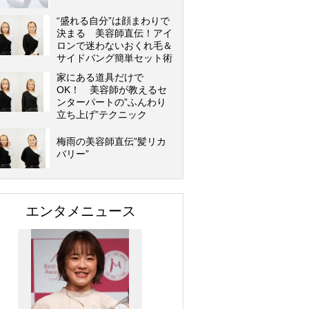
“盛れる自分”は顔まわりで
決まる 美容師直伝！アイ
ロンで迷わないおくれ毛＆
サイドバング簡単セット術
家にある道具だけで
OK！ 美容師が教えるセ
ンターパートの”ふんわり
立ち上げ”テクニック
梅雨の美容師直伝”髪リカ
バリー”
エンタメニュース