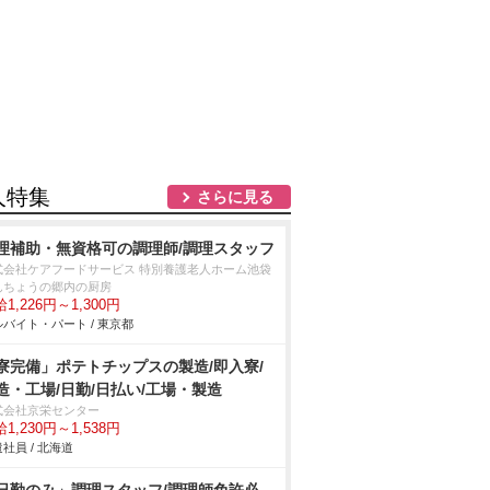
人特集
さらに見る
理補助・無資格可の調理師/調理スタッフ
式会社ケアフードサービス 特別養護老人ホーム池袋
んちょうの郷内の厨房
1,226円～1,300円
バイト・パート / 東京都
寮完備」ポテトチップスの製造/即入寮/
造・工場/日勤/日払い/工場・製造
式会社京栄センター
1,230円～1,538円
社員 / 北海道