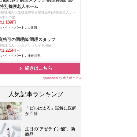
日勤のみ」調理スタッフ/調理師免許必
/特別養護老人ホーム
会福祉法人大阪聴覚障害者福祉会/特別養護老人ホー
 あすくの里
1,189円
バイト・パート / 大阪府
資格可の調理師/調理スタッフ
別養護老人ホームグリンサイド清盛
1,225円～
バイト・パート / 神奈川県
続きはこちら
sponsored by 求人ボックス
人気記事ランキング
「ピルは太る」誤解に医師
が回答
注目の“アゼライン酸”、新
商品