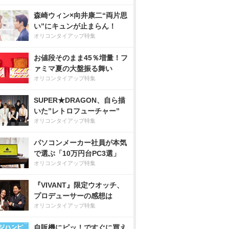
森崎ウィン×向井康二“両片思
い”にキュンが止まらん！
オリコンタイアップ特集
お値段そのまま45％増量！フ
ァミマ夏の大盤振る舞い
オリコンタイアップ特集
SUPER★DRAGON、自ら描
いた”レトロフューチャー”
オリコンタイアップ特集
パソコンメーカー社員が本気
で選ぶ「10万円台PC3選」
オリコンタイアップ特集
『VIVANT』限定ウオッチ、
プロデューサーの感想は
オリコンタイアップ特集
自販機にピッ！ですぐに買え