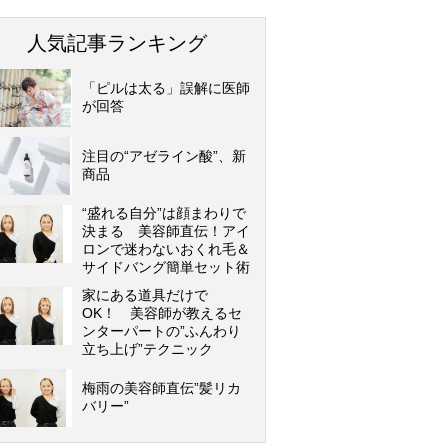
人気記事ランキング
「ピルは太る」誤解に医師
が回答
注目の“アゼライン酸”、新
商品
“盛れる自分”は顔まわりで
決まる 美容師直伝！アイ
ロンで迷わないおくれ毛＆
サイドバング簡単セット術
家にある道具だけで
OK！ 美容師が教えるセ
ンターパートの”ふんわり
立ち上げ”テクニック
梅雨の美容師直伝”髪リカ
バリー”