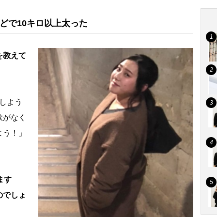
どで10キロ以上太った
を教えて
しよう
欲がなく
よう！」
ます
のでしょ