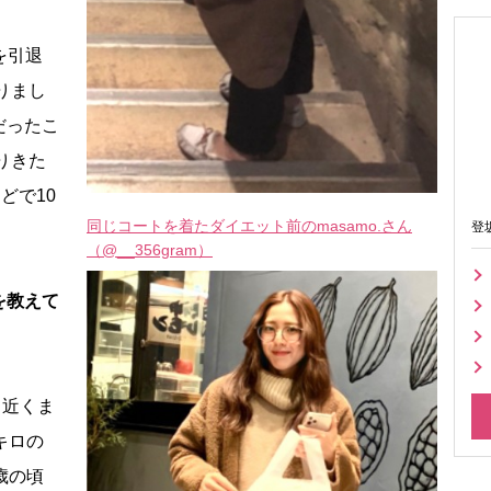
を引退
りまし
だったこ
りきた
どで10
同じコートを着たダイエット前のmasamo.さん
登
（@__356gram）
を教えて
ロ近くま
キロの
歳の頃