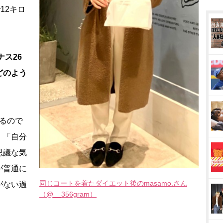
12キロ
ナス26
どのよう
るので
、「自分
思議な気
が普通に
同じコートを着たダイエット後のmasamo.さん
がない過
（@__356gram）