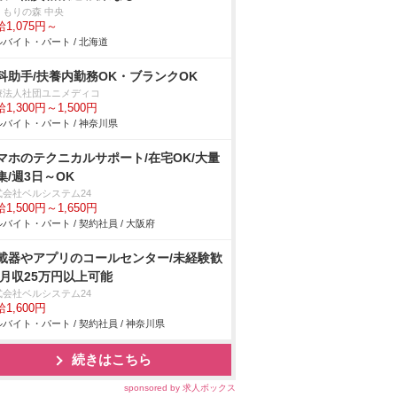
くもりの森 中央
1,075円～
バイト・パート / 北海道
科助手/扶養内勤務OK・ブランクOK
療法人社団ユニメディコ
1,300円～1,500円
バイト・パート / 神奈川県
マホのテクニカルサポート/在宅OK/大量
集/週3日～OK
式会社ベルシステム24
1,500円～1,650円
バイト・パート / 契約社員 / 大阪府
載器やアプリのコールセンター/未経験歓
/月収25万円以上可能
式会社ベルシステム24
1,600円
バイト・パート / 契約社員 / 神奈川県
続きはこちら
sponsored by 求人ボックス