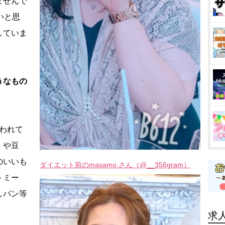
ませんで
いと思
していま
うなもの
われて
）や豆
のいいも
ダイエット前のmasamo.さん（@__356gram）
トミー
しパン等
求