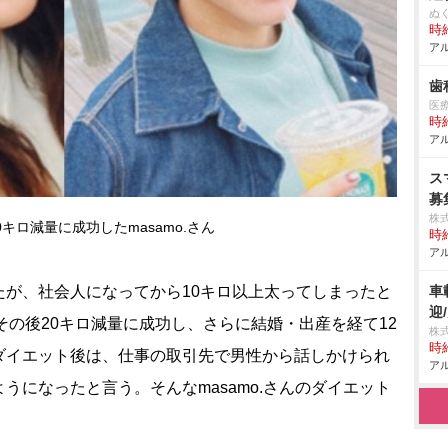
ぬ
時給
アル
歯
医
時給
アル
ス
募
株
ロ減量に成功したmasamo.さん
時給
アル
が、社会人になってから10キロ以上太ってしまったと
車
迎
）。その後20キロ減量に成功し、さらに結婚・出産を経て12
株
時給
ダイエット後は、仕事の取引先で男性から話しかけられ
アル
うになったと言う。そんなmasamo.さんのダイエット