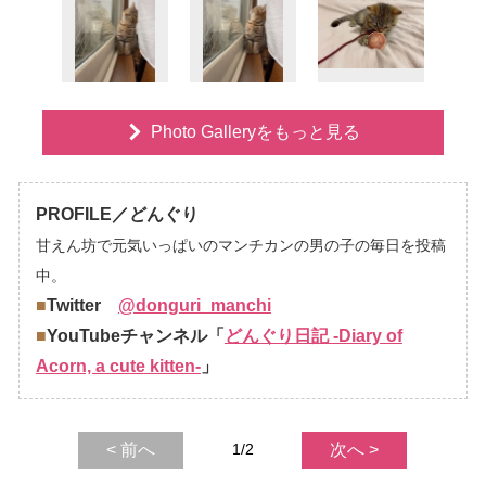
Photo Galleryをもっと見る
PROFILE／どんぐり
甘えん坊で元気いっぱいのマンチカンの男の子の毎日を投稿
中。
■
Twitter
@donguri_manchi
■
YouTubeチャンネル「
どんぐり日記 -Diary of
Acorn, a cute kitten-
」
< 前へ
1/2
次へ >