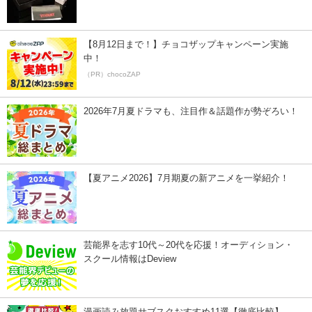
【8月12日まで！】チョコザップキャンペーン実施
中！
（PR）chocoZAP
2026年7月夏ドラマも、注目作＆話題作が勢ぞろい！
【夏アニメ2026】7月期夏の新アニメを一挙紹介！
芸能界を志す10代～20代を応援！オーディション・
スクール情報はDeview
漫画読み放題サブスクおすすめ11選【徹底比較】