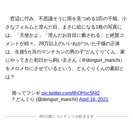
窓辺に佇み、不思議そうに雨を見つめる1匹の子猫。小
さなフォルムと澄んだ目、まさに絵になる1枚の写真に
は、「天使かよ」「澄んだお目目に癒される」と絶賛コ
メントが続々。28万以上のいいねがついた子猫の正体
は、生後5カ月のマンチカンの男の子“どんぐり”くん。家
にやってきた初日から飼い主さん（＠donguri_manchi）
をメロメロにさせているという、どんぐりくんの素顔と
は？
雨ってフシギ
pic.twitter.com/8hOHxc5Nt2
? どんぐり (@donguri_manchi)
April 16, 2021
ADの後にコンテンツが続きます