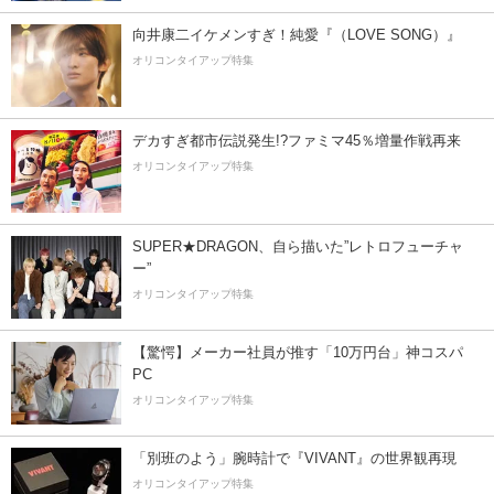
向井康二イケメンすぎ！純愛『（LOVE SONG）』
オリコンタイアップ特集
デカすぎ都市伝説発生!?ファミマ45％増量作戦再来
オリコンタイアップ特集
SUPER★DRAGON、自ら描いた”レトロフューチャ
ー”
オリコンタイアップ特集
【驚愕】メーカー社員が推す「10万円台」神コスパ
PC
オリコンタイアップ特集
「別班のよう」腕時計で『VIVANT』の世界観再現
オリコンタイアップ特集