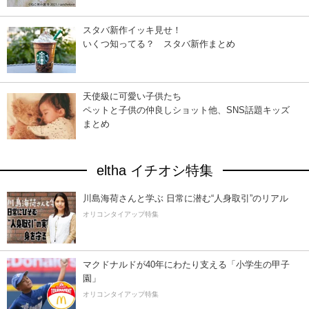
スタバ新作イッキ見せ！
いくつ知ってる？ スタバ新作まとめ
天使級に可愛い子供たち
ペットと子供の仲良しショット他、SNS話題キッズ
まとめ
eltha イチオシ特集
川島海荷さんと学ぶ 日常に潜む“人身取引”のリアル
オリコンタイアップ特集
マクドナルドが40年にわたり支える「小学生の甲子
園」
オリコンタイアップ特集