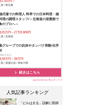
1,932円～
員 / 東京都
婚式場での料理人 料亭での日本料理・婚
料理の調理スタッフ/～北海道の迎賓館で
食のプロへ～
ルムガーデン
25万円～27万8,800円
員 / 北海道
薬グループでの抗体やタンパク実験/化学
析
DB株式会社
給34万円～38万円
員 / 派遣社員 / 神奈川県
続きはこちら
sponsored by 求人ボックス
人気記事ランキング
「ピルは太る」誤解に医師