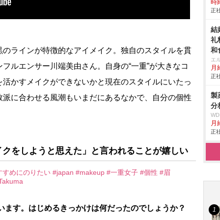
時給
正社
結
礼
のラインが特徴的なアイメイク。独自のスタイルを貫
和
エ
フルエンサー川端美由さん。自身の“一重”が大きなコ
月給
正社
を活かすメイクができないかと現在のスタイルにいたっ
製
数派に合わせる風潮もいまだにあるなかで、自分の個性
分
。
W
月
正社
イクをしようと思えた」と言われることが嬉しい
すすめにのりたい
#japan
#makeup
#一重女子
#個性
#眉
akuma
れています。はじめるきっかけは何だったのでしょうか？