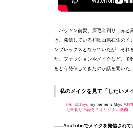
パッツン前髪、眉毛全剃り、赤と黒
き、発信している和歌山県在住のイン
ンプレックスとなっていたが、それ
た。ファッションやメイクなど、多
をどう発信してきたのか話を聞いた
私のメイクを見て「したいメ
@mi1016yu
my meme is Miyu
#お
毛全剃り
#着物
? オリジナル楽曲 - T
――YouTubeでメイクを発信さ