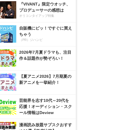
『VIVANT』限定ウオッチ、
プロデューサーの感想は
オリコンタイアップ特集
自販機にピッ！ですぐに買え
ちゃう
（PR）ジハンピ
2026年7月夏ドラマも、注目
作＆話題作が勢ぞろい！
【夏アニメ2026】7月期夏の
新アニメを一挙紹介！
芸能界を志す10代～20代を
応援！オーディション・スク
ール情報はDeview
漫画読み放題サブスクおすす