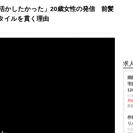
活かしたかった」20歳女性の発信 前髪
タイルを貫く理由
求
病
宅
1
社
月給
正社
作
リ
社