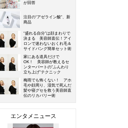
が回答
注目の“アゼライン酸”、新
商品
“盛れる自分”は顔まわりで
決まる 美容師直伝！アイ
ロンで迷わないおくれ毛＆
サイドバング簡単セット術
家にある道具だけで
OK！ 美容師が教えるセ
ンターパートの”ふんわり
立ち上げ”テクニック
梅雨でも怖くない！ アホ
毛や顔周り、湿気で死んだ
髪や寝グセを救う美容師直
伝のリカバリー術
エンタメニュース