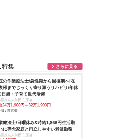
人特集
さらに見る
院の作業療法士/急性期から回復期へ!在
復帰までじっくり寄り添うリハビリ/年休
20日超・子育て世代活躍
会医療法人財団 仁医会
24万1,900円～32万1,900円
員 / 東京都
業療法士/日曜休み&時給1,866円生活期
ハに専念家庭と両立しやすい老健勤務
会医療法人財団 仁医会