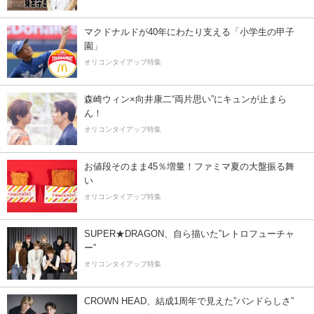
マクドナルドが40年にわたり支える「小学生の甲子
園」
オリコンタイアップ特集
森崎ウィン×向井康二“両片思い”にキュンが止まら
ん！
オリコンタイアップ特集
お値段そのまま45％増量！ファミマ夏の大盤振る舞
い
オリコンタイアップ特集
SUPER★DRAGON、自ら描いた”レトロフューチャ
ー”
オリコンタイアップ特集
CROWN HEAD、結成1周年で見えた”バンドらしさ”