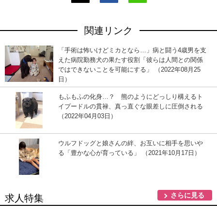
関連リンク
「手術は怖いけどミカとなら…」病と闘う4歳男を支
えた病院勤務犬の果たす役割「彼らは人間との関係
ではできないことを可能にする」 （2022年08月25
日）
もふもふの化身…？ 熊のようにどっしり構えるト
イプードルの貫禄、真っ直ぐな眼差しに圧倒される
（2022年04月03日）
ウルフドッグと娘さんの絆、お互いに相手を思い
る「豊かな心が育っている」 （2021年10月17日）
さらに見る
求人特集