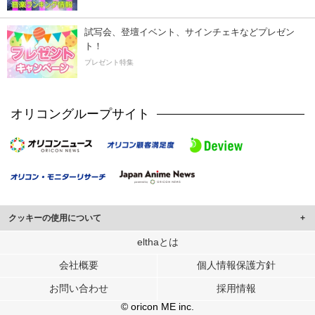
試写会、登壇イベント、サインチェキなどプレゼン
ト！
プレゼント特集
オリコングループサイト
クッキーの使用について
このサイトでは Cookie を使用して、ユーザーに合わせたコンテンツや広告の
elthaとは
表示、ソーシャル メディア機能の提供、広告の表示回数やクリック数の測定を
会社概要
個人情報保護方針
行っています。
また、ユーザーによるサイトの利用状況についても情報を収集し、ソーシャル
お問い合わせ
採用情報
メディアや広告配信、データ解析の各パートナーに提供しています。
各パートナーは、この情報とユーザーが各パートナーに提供した他の情報や、
© oricon ME inc.
ユーザーが各パートナーのサービスを使用したときに収集した他の情報を組み