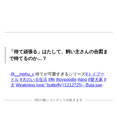
「待て頑張る」はたして、飼い主さんの合図ま
で待てるのか…？
@__mohu_c
待てが可愛すぎるシリーズ
#トイプー
ドル
#犬のいる生活
#狗
#toypoodle
#dog
#愛犬家
#
犬
Weakness loop "butterfly"(1212725) - Buta-san
ADの後にコンテンツが続きます