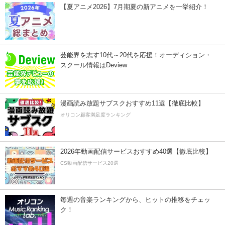
【夏アニメ2026】7月期夏の新アニメを一挙紹介！
芸能界を志す10代～20代を応援！オーディション・
スクール情報はDeview
漫画読み放題サブスクおすすめ11選【徹底比較】
オリコン顧客満足度ランキング
2026年動画配信サービスおすすめ40選【徹底比較】
CS動画配信サービス20選
毎週の音楽ランキングから、ヒットの推移をチェッ
ク！