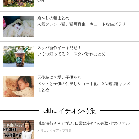
公開
癒やしの猫まとめ
人気タレント猫、猫写真集…キュートな猫ズラリ
スタバ新作イッキ見せ！
いくつ知ってる？ スタバ新作まとめ
天使級に可愛い子供たち
ペットと子供の仲良しショット他、SNS話題キッズ
まとめ
eltha イチオシ特集
川島海荷さんと学ぶ 日常に潜む“人身取引”のリアル
オリコンタイアップ特集