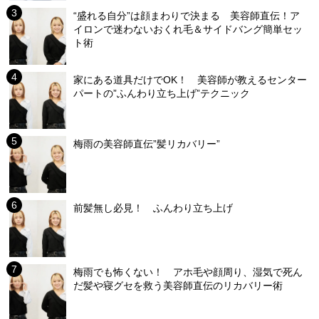
“盛れる自分”は顔まわりで決まる 美容師直伝！ア
イロンで迷わないおくれ毛＆サイドバング簡単セッ
ト術
家にある道具だけでOK！ 美容師が教えるセンター
パートの”ふんわり立ち上げ”テクニック
梅雨の美容師直伝”髪リカバリー”
前髪無し必見！ ふんわり立ち上げ
梅雨でも怖くない！ アホ毛や顔周り、湿気で死ん
だ髪や寝グセを救う美容師直伝のリカバリー術