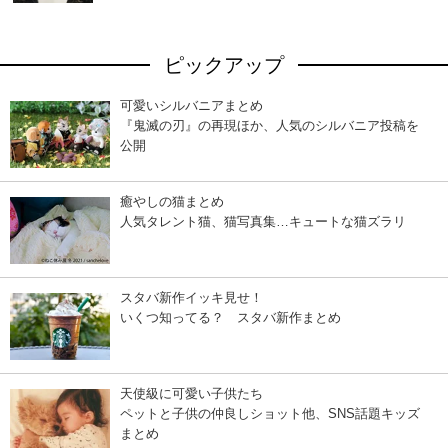
ピックアップ
可愛いシルバニアまとめ
『鬼滅の刃』の再現ほか、人気のシルバニア投稿を
公開
癒やしの猫まとめ
人気タレント猫、猫写真集…キュートな猫ズラリ
スタバ新作イッキ見せ！
いくつ知ってる？ スタバ新作まとめ
天使級に可愛い子供たち
ペットと子供の仲良しショット他、SNS話題キッズ
まとめ