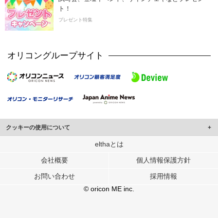
ト！
プレゼント特集
オリコングループサイト
クッキーの使用について
このサイトでは Cookie を使用して、ユーザーに合わせたコンテンツや広告の
elthaとは
表示、ソーシャル メディア機能の提供、広告の表示回数やクリック数の測定を
会社概要
個人情報保護方針
行っています。
また、ユーザーによるサイトの利用状況についても情報を収集し、ソーシャル
お問い合わせ
採用情報
メディアや広告配信、データ解析の各パートナーに提供しています。
各パートナーは、この情報とユーザーが各パートナーに提供した他の情報や、
© oricon ME inc.
ユーザーが各パートナーのサービスを使用したときに収集した他の情報を組み
合わせて使用することがあります。