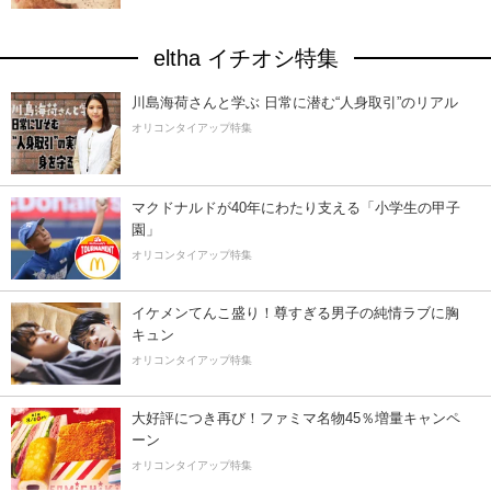
eltha イチオシ特集
川島海荷さんと学ぶ 日常に潜む“人身取引”のリアル
オリコンタイアップ特集
マクドナルドが40年にわたり支える「小学生の甲子
園」
オリコンタイアップ特集
イケメンてんこ盛り！尊すぎる男子の純情ラブに胸
キュン
オリコンタイアップ特集
大好評につき再び！ファミマ名物45％増量キャンペ
ーン
オリコンタイアップ特集