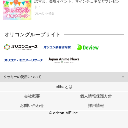
試写会、登壇イベント、サインチェキなどプレゼン
ト！
プレゼント特集
オリコングループサイト
クッキーの使用について
このサイトでは Cookie を使用して、ユーザーに合わせたコンテンツや広告の
elthaとは
表示、ソーシャル メディア機能の提供、広告の表示回数やクリック数の測定を
会社概要
個人情報保護方針
行っています。
また、ユーザーによるサイトの利用状況についても情報を収集し、ソーシャル
お問い合わせ
採用情報
メディアや広告配信、データ解析の各パートナーに提供しています。
各パートナーは、この情報とユーザーが各パートナーに提供した他の情報や、
© oricon ME inc.
ユーザーが各パートナーのサービスを使用したときに収集した他の情報を組み
合わせて使用することがあります。