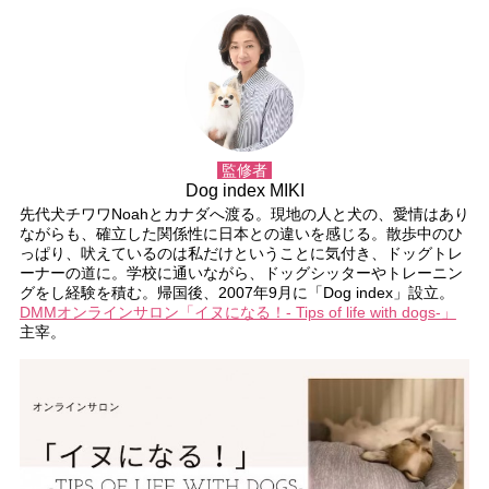
監修者
Dog index MIKI
先代犬チワワNoahとカナダへ渡る。現地の人と犬の、愛情はあり
ながらも、確立した関係性に日本との違いを感じる。散歩中のひ
っぱり、吠えているのは私だけということに気付き、ドッグトレ
ーナーの道に。学校に通いながら、ドッグシッターやトレーニン
グをし経験を積む。帰国後、2007年9月に「Dog index」設立。
DMMオンラインサロン「イヌになる！- Tips of life with dogs-」
主宰。