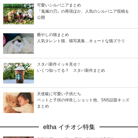
可愛いシルバニアまとめ
『鬼滅の刃』の再現ほか、人気のシルバニア投稿を
公開
癒やしの猫まとめ
人気タレント猫、猫写真集…キュートな猫ズラリ
スタバ新作イッキ見せ！
いくつ知ってる？ スタバ新作まとめ
天使級に可愛い子供たち
ペットと子供の仲良しショット他、SNS話題キッズ
まとめ
eltha イチオシ特集