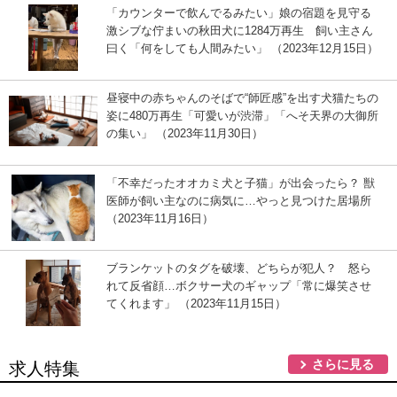
「カウンターで飲んでるみたい」娘の宿題を見守る
激シブな佇まいの秋田犬に1284万再生 飼い主さん
曰く「何をしても人間みたい」 （2023年12月15日）
昼寝中の赤ちゃんのそばで“師匠感”を出す犬猫たちの
姿に480万再生「可愛いが渋滞」「へそ天界の大御所
の集い」 （2023年11月30日）
「不幸だったオオカミ犬と子猫」が出会ったら？ 獣
医師が飼い主なのに病気に…やっと見つけた居場所
（2023年11月16日）
ブランケットのタグを破壊、どちらが犯人？ 怒ら
れて反省顔…ボクサー犬のギャップ「常に爆笑させ
てくれます」 （2023年11月15日）
さらに見る
求人特集