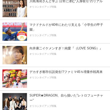
川島海荷さんと学ぶ 日常に潜む“人身取引”のリアル
オリコンタイアップ特集
マクドナルドが40年にわたり支える「小学生の甲子
園」
オリコンタイアップ特集
向井康二イケメンすぎ！純愛『（LOVE SONG）』
オリコンタイアップ特集
デカすぎ都市伝説発生!?ファミマ45％増量作戦再来
オリコンタイアップ特集
SUPER★DRAGON、自ら描いた”レトロフューチャ
ー”
オリコンタイアップ特集