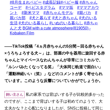
#8月生まれベビー
#成長記録
#ベビー服
#赤ちゃん
コーデ
#ベビスタグラム
#ママ垢
#ママアカウ
ント
#新米ママ
#赤ちゃんモデル
#親バカ
#
親バカ部
#犬と暮らす
#犬と赤ちゃん
#犬のいる
生活
#犬のいる暮らし
#いぬのいる暮らし
#赤ちゃ
んと犬
BGM with a cute atmosphere(819050) -
Kobaken Film
――TikTok投稿「4ヵ月赤ちゃんの5分間～回る赤ちゃん
×うろちょろする犬～」は、部屋の中を器用に旋回する赤
ちゃんとマイペースなわんちゃんが非常にコミカルで、
「ルンバみたくなってる笑」「大体同じ軌道で面白い」
「運動神経いい（笑）」などのコメントが多く寄せられ
ています。このような反響についていかがでしょうか。
私の家系では背ばいする子が比較的多かった
飼い主さん
のですが、ここまで背ばいする子は初めてのようで、大
丈夫かな？と心配になりましたが、SNSに投稿して同じ