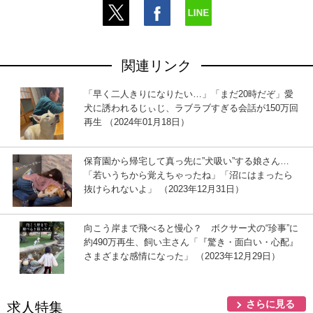
関連リンク
「早く二人きりになりたい…」「まだ20時だぞ」愛
犬に誘われるじぃじ、ラブラブすぎる会話が150万回
再生 （2024年01月18日）
保育園から帰宅して真っ先に”犬吸い”する娘さん…
「若いうちから覚えちゃったね」「沼にはまったら
抜けられないよ」 （2023年12月31日）
向こう岸まで飛べると慢心？ ボクサー犬の“珍事”に
約490万再生、飼い主さん「『驚き・面白い・心配』
さまざまな感情になった」 （2023年12月29日）
さらに見る
求人特集