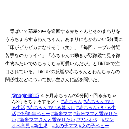
背ばいで部屋の中を巡回する赤ちゃんとそのまわりを
うろちょろするわんちゃん。あまりにもかわいい5分間に
「床がピカピカになりそう（笑）」「毎回テーブル付近
苦手なのカワイイ」「赤ちゃんの動きが顕微鏡で見る微
生物みたいでめちゃくちゃ可愛いんだが」とTikTokで注
目されている。TikTokの反響や赤ちゃんとわんちゃんの
関係性などについて飼い主さんに話を聞いた。
@nagipiii815
４ヶ月赤ちゃんの5分間～回る赤ちゃ
ん×うろちょろする犬～
#赤ちゃん
#赤ちゃんのい
る生活
#赤ちゃんのいる暮らし
#赤ちゃんがいる生
活
#令和5年ベビー
#新米ママ
#新米ママと繋がりた
い
#新米ママさんと繋がりたい
#ワンオペ
#ワン
オペ育児
#新生児
#女の子ママ
#女の子ベビー