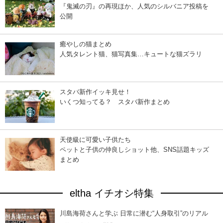
『鬼滅の刃』の再現ほか、人気のシルバニア投稿を
公開
癒やしの猫まとめ
人気タレント猫、猫写真集…キュートな猫ズラリ
スタバ新作イッキ見せ！
いくつ知ってる？ スタバ新作まとめ
天使級に可愛い子供たち
ペットと子供の仲良しショット他、SNS話題キッズ
まとめ
eltha イチオシ特集
川島海荷さんと学ぶ 日常に潜む“人身取引”のリアル