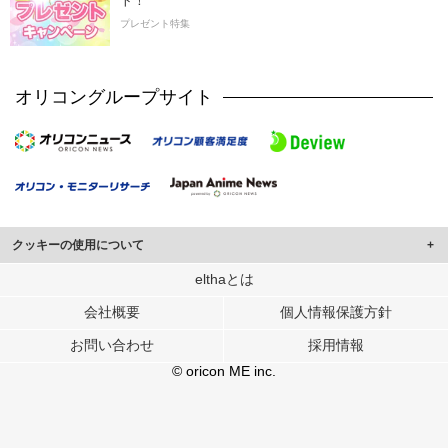
ト！
プレゼント特集
オリコングループサイト
クッキーの使用について
このサイトでは Cookie を使用して、ユーザーに合わせたコンテンツや広告の
elthaとは
表示、ソーシャル メディア機能の提供、広告の表示回数やクリック数の測定を
会社概要
個人情報保護方針
行っています。
また、ユーザーによるサイトの利用状況についても情報を収集し、ソーシャル
お問い合わせ
採用情報
メディアや広告配信、データ解析の各パートナーに提供しています。
各パートナーは、この情報とユーザーが各パートナーに提供した他の情報や、
© oricon ME inc.
ユーザーが各パートナーのサービスを使用したときに収集した他の情報を組み
合わせて使用することがあります。