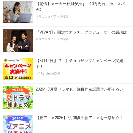
【驚愕】メーカー社員が推す「10万円台」神コスパ
PC
オリコンタイアップ特集
『VIVANT』限定ウオッチ、プロデューサーの感想は
オリコンタイアップ特集
【8月12日まで！】チョコザップキャンペーン実施
中！
（PR）chocoZAP
2026年7月夏ドラマも、注目作＆話題作が勢ぞろい！
【夏アニメ2026】7月期夏の新アニメを一挙紹介！