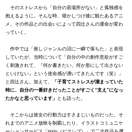
そのストレスから「自分の居場所がない」と孤独感を
抱えるように。そんな時、寝かしつけ後に観たあるアニ
メ。その作品との出会いによって四辻さんの運命が変わ
っていく。
作中では「推しジャンルの沼に一瞬で落ちた」と表現
していたが、当時について「自分の中の創作意欲がすご
く刺激されて、『何か書きたい。何か形にして出さない
といけない』という使命感が湧いてきたんです（笑）」
と四辻さん。加えて、
「子育てストレスが溜まっていた
時に、自分の一番好きだったことがすごく“支え”になっ
たかなと思っています」
とも語った。
そこからは彼女の行動力はすさまじいものだった。そ
れまでのアニメ放映を制覇したり、イラストコミュニケ
ーションサービス「pixiv（ピクシブ）」で二次作品を遡