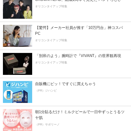
オリコンタイアップ特集
【驚愕】メーカー社員が推す「10万円台」神コスパ
PC
オリコンタイアップ特集
「別班のよう」腕時計で『VIVANT』の世界観再現
オリコンタイアップ特集
自販機にピッ！ですぐに買えちゃう
（PR）ジハンピ
朝1分貼るだけ！ミルクピールで一日中ずっとうるツ
ヤ肌
（PR）サボリーノ