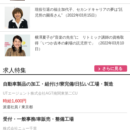
現役引退の福士加代子、セカンドキャリアの夢は“託
児所の園長さん” （2022年03月15日）
横澤夏子が“音楽の先生”に リトミック講師の資格取
得「いつか吉本の劇場の託児所で」 （2022年03月10
日）
さらに見る
求人特集
自動車製品の加工・組付け/寮完備/日払い/工場・製造
UTエージェント株式会社AGT南関東第二CU
時給1,600円
派遣社員 / 東京都
受付・一般事務/車販売・整備工場
株式会社ニュー千里