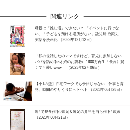
関連リンク
母親は「推し活」できない？ 「イベントに行けな
い」「子どもを預ける場所がない」託児所で解決、
実話を漫画化 （2023年12月12日）
「私の世話したのママですけど」育児に参加しない
パパを詰める5才娘のお説教に1800万再生「最高に賢
くて可愛いwww」 （2023年02月06日）
【小1の壁】在宅ワークでも余裕じゃない 仕事と育
児、時間のやりくりにヘトヘト （2023年05月29日）
週4で昼食作る9歳兄＆遠足の弁当を自ら作る4歳妹
（2023年08月21日）