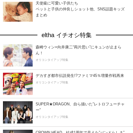
天使級に可愛い子供たち
ペットと子供の仲良しショット他、SNS話題キッズ
まとめ
eltha イチオシ特集
森崎ウィン×向井康二“両片思い”にキュンが止まら
ん！
オリコンタイアップ特集
デカすぎ都市伝説発生!?ファミマ45％増量作戦再来
オリコンタイアップ特集
SUPER★DRAGON、自ら描いた”レトロフューチャ
ー”
オリコンタイアップ特集
CROWN HEAD、結成1周年で見えた”バンドらしさ”