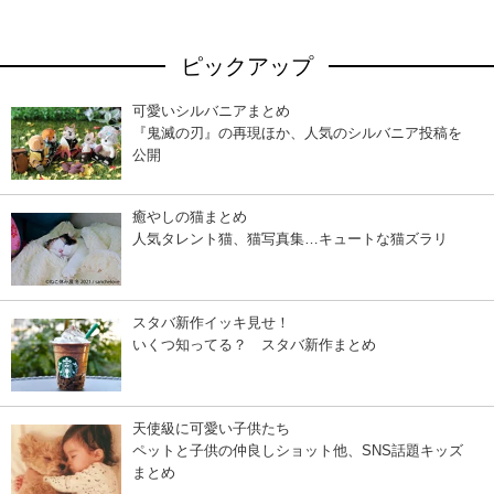
ピックアップ
可愛いシルバニアまとめ
『鬼滅の刃』の再現ほか、人気のシルバニア投稿を
公開
癒やしの猫まとめ
人気タレント猫、猫写真集…キュートな猫ズラリ
スタバ新作イッキ見せ！
いくつ知ってる？ スタバ新作まとめ
天使級に可愛い子供たち
ペットと子供の仲良しショット他、SNS話題キッズ
まとめ