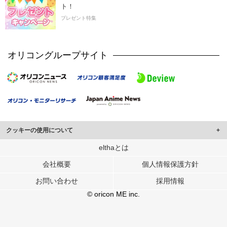
ト！
プレゼント特集
オリコングループサイト
クッキーの使用について
このサイトでは Cookie を使用して、ユーザーに合わせたコンテンツや広告の
elthaとは
表示、ソーシャル メディア機能の提供、広告の表示回数やクリック数の測定を
会社概要
個人情報保護方針
行っています。
また、ユーザーによるサイトの利用状況についても情報を収集し、ソーシャル
お問い合わせ
採用情報
メディアや広告配信、データ解析の各パートナーに提供しています。
各パートナーは、この情報とユーザーが各パートナーに提供した他の情報や、
© oricon ME inc.
ユーザーが各パートナーのサービスを使用したときに収集した他の情報を組み
合わせて使用することがあります。