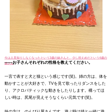
今は人見知りしなくなったという3歳の妹さんと、少し控えめだという4歳の
――お子さんそれぞれの性格を教えてください。
娘さん
一言で表すと犬と猫という感じです(笑)。姉の方は、体を
動かすことが大好きで、TVを見て歌ったりダンスをした
り、アクロバティックな動きをしたりします。構ってほ
しい時は、尻尾が見えそうなくらい元気です(笑)。
妹の方は、のんびり屋さんです。遊ぶ時は姉と一緒に遊