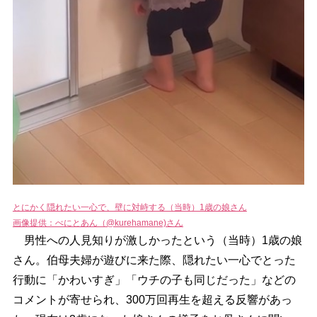
とにかく隠れたい一心で、壁に対峙する（当時）1歳の娘さん
画像提供：べにとあん（@kurehamane)さん
男性への人見知りが激しかったという（当時）1歳の娘
さん。伯母夫婦が遊びに来た際、隠れたい一心でとった
行動に「かわいすぎ」「ウチの子も同じだった」などの
コメントが寄せられ、300万回再生を超える反響があっ