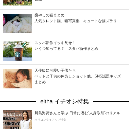
癒やしの猫まとめ
人気タレント猫、猫写真集…キュートな猫ズラリ
スタバ新作イッキ見せ！
いくつ知ってる？ スタバ新作まとめ
天使級に可愛い子供たち
ペットと子供の仲良しショット他、SNS話題キッズ
まとめ
eltha イチオシ特集
川島海荷さんと学ぶ 日常に潜む“人身取引”のリアル
オリコンタイアップ特集