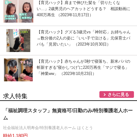
【育児ハック】肩まで伸びた髪を「切りたくな
い…」2歳男児のヘアカットどうする？ 相談動画に
400万再生 （2023年11月17日）
【育児ハック】グズる3歳児vs「神対応」お姉ちゃん
→数分後の2人の姿に「いい子で泣ける」元保育士パ
パも「見習いたい」 （2023年10月30日）
【育児ハック】赤ちゃんが3秒で寝落ち、新米パパの
斬新すぎる“寝かしつけ”に220万再生「マジで寝る」
「神業ww」 （2023年10月23日）
さらに見る
求人特集
「福祉調理スタッフ」無資格可/日勤のみ/特別養護老人ホー
ム
社会福祉法人明寿会/特別養護老人ホーム はくとう
時給1,180円