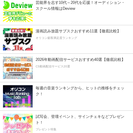
芸能界を志す10代～20代を応援！オーディション・
スクール情報はDeview
漫画読み放題サブスクおすすめ11選【徹底比較】
オリコン顧客満足度ランキング
2026年動画配信サービスおすすめ40選【徹底比較】
CS動画配信サービス20選
毎週の音楽ランキングから、ヒットの推移をチェッ
ク！
試写会、登壇イベント、サインチェキなどプレゼン
ト！
プレゼント特集