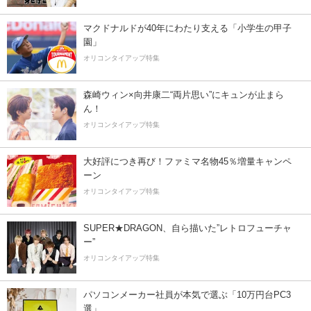
マクドナルドが40年にわたり支える「小学生の甲子
園」
オリコンタイアップ特集
森崎ウィン×向井康二“両片思い”にキュンが止まら
ん！
オリコンタイアップ特集
大好評につき再び！ファミマ名物45％増量キャンペ
ーン
オリコンタイアップ特集
SUPER★DRAGON、自ら描いた”レトロフューチャ
ー”
オリコンタイアップ特集
パソコンメーカー社員が本気で選ぶ「10万円台PC3
選」