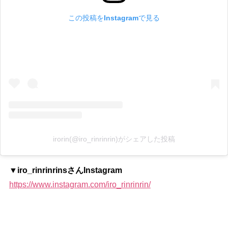
この投稿をInstagramで見る
irorin(@iro_rinrinrin)がシェアした投稿
▼iro_rinrinrinsさんInstagram
https://www.instagram.com/iro_rinrinrin/