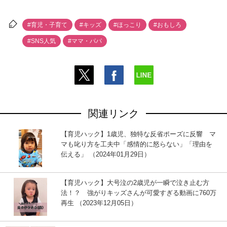
#育児・子育て
#キッズ
#ほっこり
#おもしろ
#SNS人気
#ママ・パパ
関連リンク
【育児ハック】1歳児、独特な反省ポーズに反響 マ
マも叱り方を工夫中「感情的に怒らない」「理由を
伝える」 （2024年01月29日）
【育児ハック】大号泣の2歳児が一瞬で泣き止む方
法！？ 強がりキッズさんが可愛すぎる動画に760万
再生 （2023年12月05日）