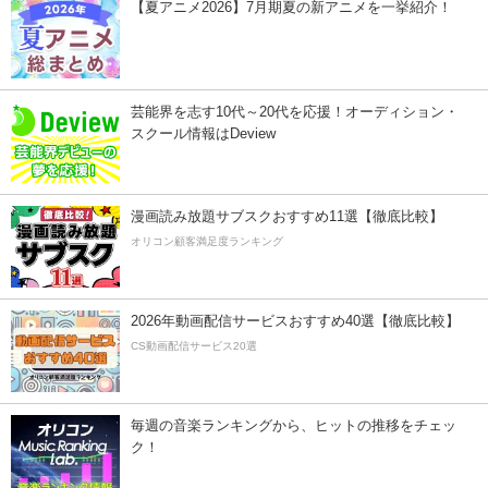
【夏アニメ2026】7月期夏の新アニメを一挙紹介！
芸能界を志す10代～20代を応援！オーディション・
スクール情報はDeview
漫画読み放題サブスクおすすめ11選【徹底比較】
オリコン顧客満足度ランキング
2026年動画配信サービスおすすめ40選【徹底比較】
CS動画配信サービス20選
毎週の音楽ランキングから、ヒットの推移をチェッ
ク！