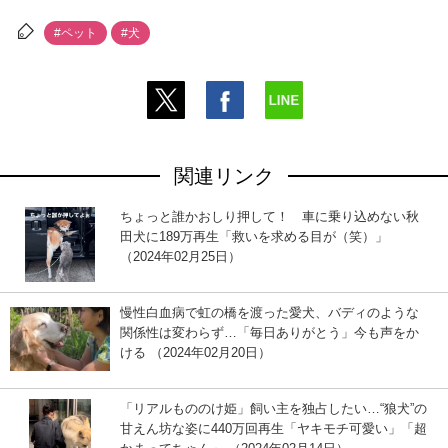
#ペット
#犬
関連リンク
ちょっと誰かおしり押して！ 車に乗り込めない秋
田犬に189万再生「救いを求める目が（笑）」
（2024年02月25日）
慢性白血病で虹の橋を渡った愛犬、バディのような
関係性は変わらず…「毎日ありがとう」今も声をか
ける （2024年02月20日）
「リアルもののけ姫」飼い主を独占したい…“狼犬”の
甘えん坊な姿に440万回再生「ヤキモチ可愛い」「超