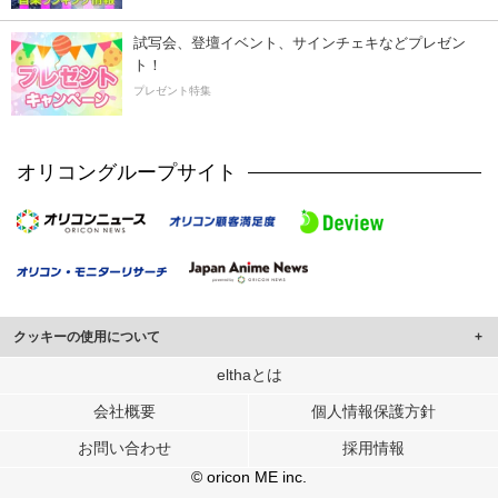
試写会、登壇イベント、サインチェキなどプレゼン
ト！
プレゼント特集
オリコングループサイト
クッキーの使用について
このサイトでは Cookie を使用して、ユーザーに合わせたコンテンツや広告の
elthaとは
表示、ソーシャル メディア機能の提供、広告の表示回数やクリック数の測定を
会社概要
個人情報保護方針
行っています。
また、ユーザーによるサイトの利用状況についても情報を収集し、ソーシャル
お問い合わせ
採用情報
メディアや広告配信、データ解析の各パートナーに提供しています。
各パートナーは、この情報とユーザーが各パートナーに提供した他の情報や、
© oricon ME inc.
ユーザーが各パートナーのサービスを使用したときに収集した他の情報を組み