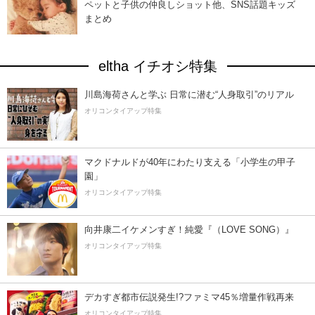
ペットと子供の仲良しショット他、SNS話題キッズ
まとめ
eltha イチオシ特集
川島海荷さんと学ぶ 日常に潜む“人身取引”のリアル
オリコンタイアップ特集
マクドナルドが40年にわたり支える「小学生の甲子
園」
オリコンタイアップ特集
向井康二イケメンすぎ！純愛『（LOVE SONG）』
オリコンタイアップ特集
デカすぎ都市伝説発生!?ファミマ45％増量作戦再来
オリコンタイアップ特集