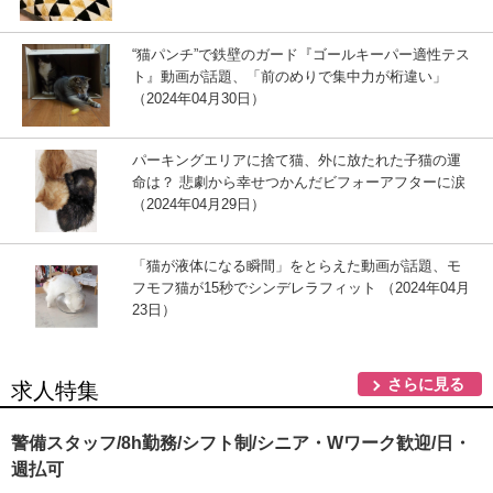
“猫パンチ”で鉄壁のガード『ゴールキーパー適性テス
ト』動画が話題、「前のめりで集中力が桁違い」
（2024年04月30日）
パーキングエリアに捨て猫、外に放たれた子猫の運
命は？ 悲劇から幸せつかんだビフォーアフターに涙
（2024年04月29日）
「猫が液体になる瞬間」をとらえた動画が話題、モ
フモフ猫が15秒でシンデレラフィット （2024年04月
23日）
さらに見る
求人特集
警備スタッフ/8h勤務/シフト制/シニア・Wワーク歓迎/日・
週払可