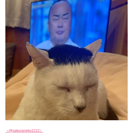
（@sakuraneko2222）