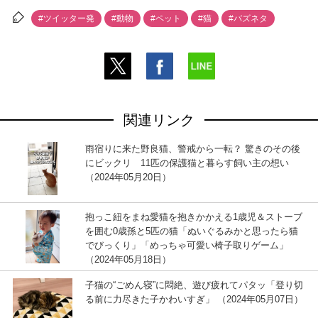
#ツイッター発
#動物
#ペット
#猫
#バズネタ
関連リンク
雨宿りに来た野良猫、警戒から一転？ 驚きのその後
にビックリ 11匹の保護猫と暮らす飼い主の想い
（2024年05月20日）
抱っこ紐をまね愛猫を抱きかかえる1歳児＆ストーブ
を囲む0歳孫と5匹の猫「ぬいぐるみかと思ったら猫
でびっくり」「めっちゃ可愛い椅子取りゲーム」
（2024年05月18日）
子猫の“ごめん寝”に悶絶、遊び疲れてパタッ「登り切
る前に力尽きた子かわいすぎ」 （2024年05月07日）