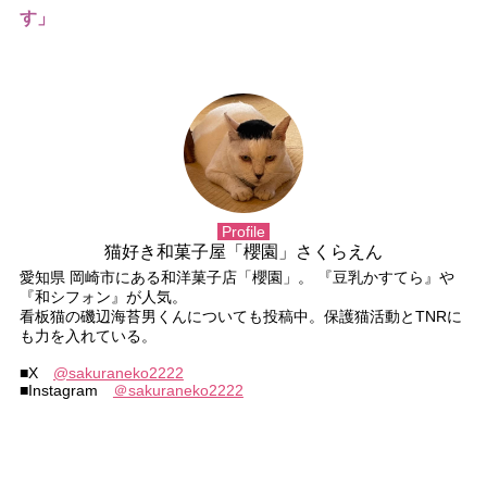
す」
Profile
猫好き和菓子屋「櫻園」さくらえん
愛知県 岡崎市にある和洋菓子店「櫻園」。 『豆乳かすてら』
『和シフォン』が人気。
看板猫の磯辺海苔男くんについても投稿中。保護猫活動とTNRに
も力を入れている。
■X
@sakuraneko2222
■Instagram
＠sakuraneko2222