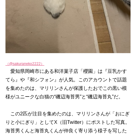
（@sakuraneko2222）
愛知県岡崎市にある和洋菓子店「櫻園」は『豆乳かす
てら』や『和シフォン』が人気。このアカウントで話題
を集めたのは、マリリンさんが保護したおでこの黒い模
様がユニークな白猫の“磯辺海苔男”と“磯辺海苔丸”だ。
この2匹が注目を集めたのは、マリリンさんが「おにぎ
りと小にぎり」としてX（旧Twitter）にポストした写真。
海苔男くんと海苔丸くんが仲良く寄り添う様子を写した