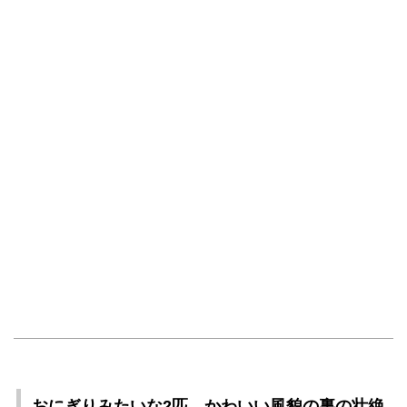
おにぎりみたいな2匹、かわいい風貌の裏の壮絶