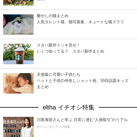
癒やしの猫まとめ
人気タレント猫、猫写真集…キュートな猫ズラリ
スタバ新作イッキ見せ！
いくつ知ってる？ スタバ新作まとめ
天使級に可愛い子供たち
ペットと子供の仲良しショット他、SNS話題キッズ
まとめ
eltha イチオシ特集
川島海荷さんと学ぶ 日常に潜む“人身取引”のリアル
オリコンタイアップ特集