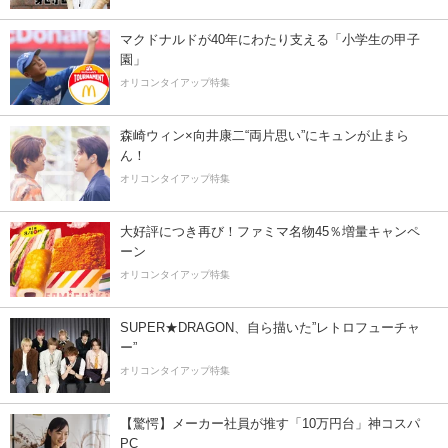
マクドナルドが40年にわたり支える「小学生の甲子
園」
オリコンタイアップ特集
森崎ウィン×向井康二“両片思い”にキュンが止まら
ん！
オリコンタイアップ特集
大好評につき再び！ファミマ名物45％増量キャンペ
ーン
オリコンタイアップ特集
SUPER★DRAGON、自ら描いた”レトロフューチャ
ー”
オリコンタイアップ特集
【驚愕】メーカー社員が推す「10万円台」神コスパ
PC