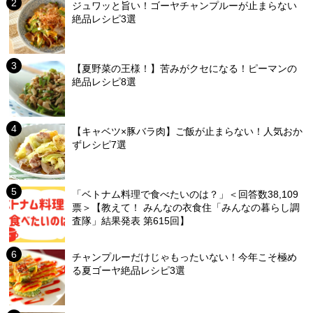
ジュワッと旨い！ゴーヤチャンプルーが止まらない
絶品レシピ3選
【夏野菜の王様！】苦みがクセになる！ピーマンの
絶品レシピ8選
【キャベツ×豚バラ肉】ご飯が止まらない！人気おか
ずレシピ7選
「ベトナム料理で食べたいのは？」＜回答数38,109
票＞【教えて！ みんなの衣食住「みんなの暮らし調
査隊」結果発表 第615回】
チャンプルーだけじゃもったいない！今年こそ極め
る夏ゴーヤ絶品レシピ3選