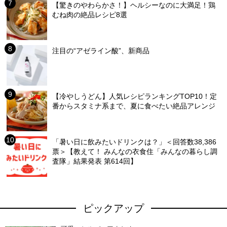
【驚きのやわらかさ！】ヘルシーなのに大満足！鶏
むね肉の絶品レシピ8選
注目の“アゼライン酸”、新商品
【冷やしうどん】人気レシピランキングTOP10！定
番からスタミナ系まで、夏に食べたい絶品アレンジ
「暑い日に飲みたいドリンクは？」＜回答数38,386
票＞【教えて！ みんなの衣食住「みんなの暮らし調
査隊」結果発表 第614回】
ピックアップ