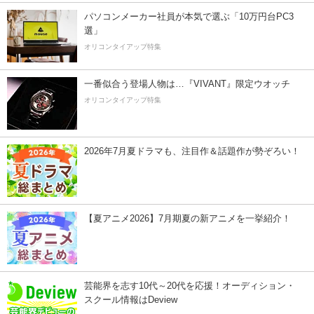
パソコンメーカー社員が本気で選ぶ「10万円台PC3
選」
オリコンタイアップ特集
一番似合う登場人物は…『VIVANT』限定ウオッチ
オリコンタイアップ特集
2026年7月夏ドラマも、注目作＆話題作が勢ぞろい！
【夏アニメ2026】7月期夏の新アニメを一挙紹介！
芸能界を志す10代～20代を応援！オーディション・
スクール情報はDeview