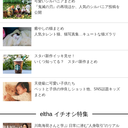
可愛いシルバニアまとめ
『鬼滅の刃』の再現ほか、人気のシルバニア投稿を
公開
癒やしの猫まとめ
人気タレント猫、猫写真集…キュートな猫ズラリ
スタバ新作イッキ見せ！
いくつ知ってる？ スタバ新作まとめ
天使級に可愛い子供たち
ペットと子供の仲良しショット他、SNS話題キッズ
まとめ
eltha イチオシ特集
川島海荷さんと学ぶ 日常に潜む“人身取引”のリアル