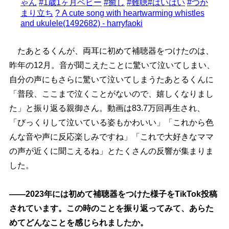
ゃん
#1歳1ヶ月ベビー
#癒し
#難聴
#はいはい
#つか
まり立ち
? A cute song with heartwarming whistles
and ukulele(1492682) - harryfaoki
たあとるくんが、両耳に初めて補聴器をつけたのは、
昨年の12月。音が聞こえたことに驚いて泣いてしまい、
自分の声にもさらに驚いて泣いてしまうたあとるくんに
「普段、ここまで泣くことがないので、嬉しくなりまし
た」と振り返る親御さん。動画は83.7万回再生され、
「びっくりして泣いている姿もかわいい」「これから色
んな音や声に反応楽しみですね」「これで大好きなママ
の声が近くに聞こえるね」とたくさんの反響が集まりま
した。
――2023年には初めて補聴器をつけた様子をTikTok投稿
されています。この時のことを振り返ってみて、あらた
めてどんなことを感じられましたか。