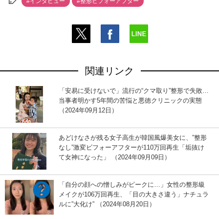
#インタビュー
#整形ビフォーアフター
関連リンク
「安易に受けないで」流行の“クマ取り”整形で失敗…
当事者明かす5年間の苦悩と悪徳クリニックの実態
（2024年09月12日）
あどけなさが残る女子高生が韓国風爆美女に、”整形
なし”激変ビフォーアフターが110万回再生「垢抜け
て女神になった」 （2024年09月09日）
「自分の顔への憎しみがピークに…」女性の整形級
メイクが106万回再生、「目の大きさ違う」ナチュラ
ルに”大化け” （2024年08月20日）