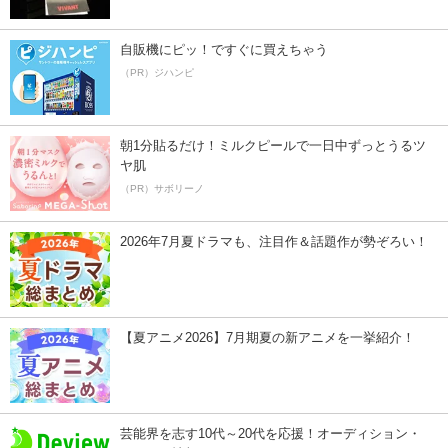
自販機にピッ！ですぐに買えちゃう
（PR）ジハンピ
朝1分貼るだけ！ミルクピールで一日中ずっとうるツ
ヤ肌
（PR）サボリーノ
2026年7月夏ドラマも、注目作＆話題作が勢ぞろい！
【夏アニメ2026】7月期夏の新アニメを一挙紹介！
芸能界を志す10代～20代を応援！オーディション・