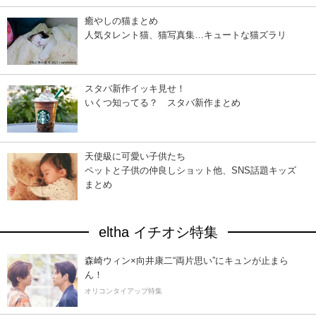
癒やしの猫まとめ
人気タレント猫、猫写真集…キュートな猫ズラリ
スタバ新作イッキ見せ！
いくつ知ってる？ スタバ新作まとめ
天使級に可愛い子供たち
ペットと子供の仲良しショット他、SNS話題キッズ
まとめ
eltha イチオシ特集
森崎ウィン×向井康二“両片思い”にキュンが止まら
ん！
オリコンタイアップ特集