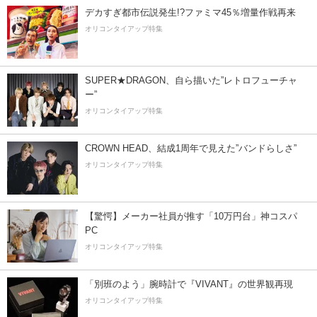
デカすぎ都市伝説発生!?ファミマ45％増量作戦再来
オリコンタイアップ特集
SUPER★DRAGON、自ら描いた”レトロフューチャ
ー”
オリコンタイアップ特集
CROWN HEAD、結成1周年で見えた”バンドらしさ”
オリコンタイアップ特集
【驚愕】メーカー社員が推す「10万円台」神コスパ
PC
オリコンタイアップ特集
「別班のよう」腕時計で『VIVANT』の世界観再現
オリコンタイアップ特集