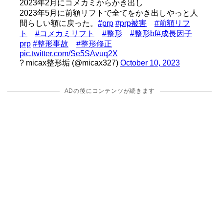
2023年2月にコメカミからかき出し
2023年5月に前額リフトで全てをかき出しやっと人
間らしい額に戻った。
#prp
#prp被害
#前額リフ
ト
#コメカミリフト
#整形
#整形bf
#成長因子
prp
#整形事故
#整形修正
pic.twitter.com/Se5SAvuq2X
? micax整形垢 (@micax327)
October 10, 2023
ADの後にコンテンツが続きます