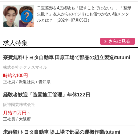
二重整形を4度経験も「隠すことではない」、「整形
失敗？」友人からのイジリにも傷つかない強メンタ
ルとは？ （2024年07月05日）
さらに見る
求人特集
寮費無料/トヨタ自動車 田原工場で部品の組立製造/tutumi
株式会社テクノスマイル
時給2,100円
正社員 / 派遣社員 / 愛知県
経験者歓迎「造園施工管理」年休122日
阪神園芸株式会社
月給21万円～
正社員 / 大阪府
未経験/トヨタ自動車 堤工場で部品の運搬作業/tutumi