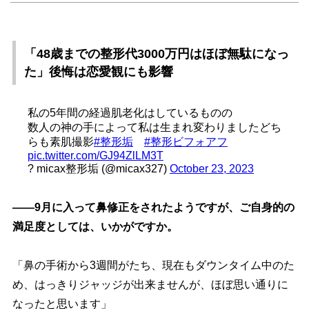
「48歳までの整形代3000万円はほぼ無駄になっ
た」後悔は恋愛観にも影響
私の5年間の経過肌老化はしているものの
数人の神の手によって私は生まれ変わりましたどち
らも素肌撮影
#整形垢
#整形ビフォアフ
pic.twitter.com/GJ94ZlLM3T
? micax整形垢 (@micax327)
October 23, 2023
――9月に入って鼻修正をされたようですが、ご自身的の
満足度としては、いかがですか。
「鼻の手術から3週間がたち、現在もダウンタイム中のた
め、はっきりジャッジが出来ませんが、ほぼ思い通りに
なったと思います」