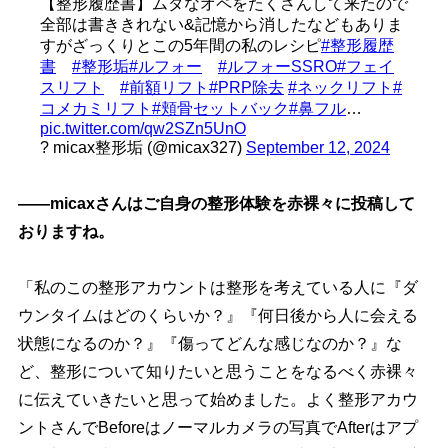
【整形履歴書】ムダなオペをたくさんして来たので
全部は書ききれない&記憶から消したなどもありま
すがざっくりとこの5年間の私のレシピ
#整形履歴
書
#整形垢
#ルフォー
#ルフォーSSRO
#フェイ
スリフト
#前額リフト
#PRP除去
#ネックリフト
#
コメカミリフト
#頬骨セットバック
#鼻フル
…
pic.twitter.com/qw2SZn5UnO
? micax整形垢 (@micax327)
September 12, 2024
――micaxさんはご自身の整形体験を赤裸々に投稿して
おりますね。
「私のこの整形アカウントは整形を考えている人に『ダ
ウンタイムはどのくらいか？』『何日後から人に会える
状態になるのか？』『傷ってどんな感じなのか？』な
ど、整形について知りたいと思うことをなるべく赤裸々
に伝えていきたいと思って始めました。よく整形アカウ
ントさんでBeforeはノーマルカメラの写真でAfterはアプ