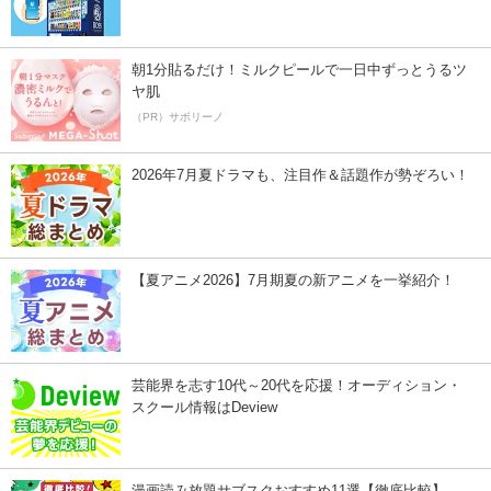
朝1分貼るだけ！ミルクピールで一日中ずっとうるツ
ヤ肌
（PR）サボリーノ
2026年7月夏ドラマも、注目作＆話題作が勢ぞろい！
【夏アニメ2026】7月期夏の新アニメを一挙紹介！
芸能界を志す10代～20代を応援！オーディション・
スクール情報はDeview
漫画読み放題サブスクおすすめ11選【徹底比較】