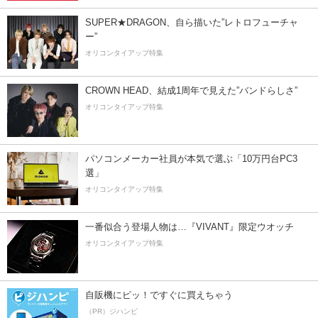
SUPER★DRAGON、自ら描いた”レトロフューチャ
ー”
オリコンタイアップ特集
CROWN HEAD、結成1周年で見えた”バンドらしさ”
オリコンタイアップ特集
パソコンメーカー社員が本気で選ぶ「10万円台PC3
選」
オリコンタイアップ特集
一番似合う登場人物は…『VIVANT』限定ウオッチ
オリコンタイアップ特集
自販機にピッ！ですぐに買えちゃう
（PR）ジハンピ