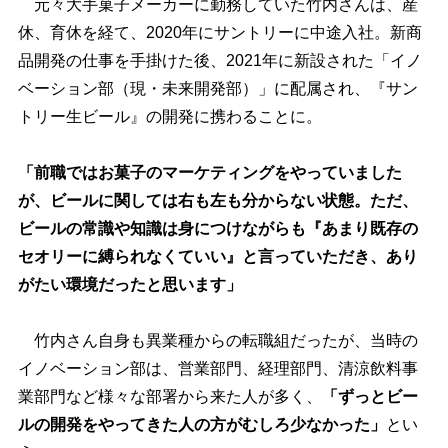
元々大手菓子メーカーに勤務していた竹内さんは、産
休、育休を経て、2020年にサントリーに中途入社。新商
品開発の仕事を手掛けた後、2021年に新設された「イノ
ベーション部（現・未来開発部）」に配属され、『サン
トリー生ビール』の開発に携わることに。
「前職ではお菓子のマーケティングをやっていました
が、ビールに関しては右も左も分からない状態。ただ、
ビールの常識や知識は身につけながらも『あまり既存の
セオリーに縛られなくていい』と言っていただき、あり
がたい環境だったと思います」
竹内さん自身も異業種からの転職組だったが、当時の
イノベーション部は、営業部門、経理部門、清涼飲料事
業部門など様々な部署から来た人が多く、
「ずっとビー
ルの開発をやってきた人の方がむしろ少なかった」
とい