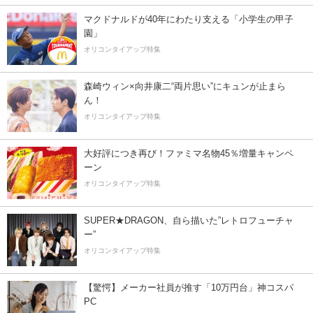
マクドナルドが40年にわたり支える「小学生の甲子
園」
オリコンタイアップ特集
森崎ウィン×向井康二“両片思い”にキュンが止まら
ん！
オリコンタイアップ特集
大好評につき再び！ファミマ名物45％増量キャンペ
ーン
オリコンタイアップ特集
SUPER★DRAGON、自ら描いた”レトロフューチャ
ー”
オリコンタイアップ特集
【驚愕】メーカー社員が推す「10万円台」神コスパ
PC