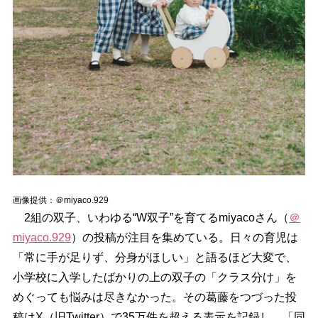
画像提供：＠miyaco.929
2組の双子、いわゆる“W双子”を育てるmiyacoさん（
＠
miyaco.929
）の投稿が注目を集めている。日々の育児は
「常に手が足りず、分身がほしい」と語るほど大変で、
小学校に入学したばかりの上の双子の「クラス分け」を
めぐっても悩みは尽きなかった。その葛藤をつづった投
稿はX（旧Twitter）で35万件を超える表示を記録し、「同