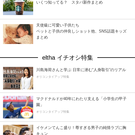
いくつ知ってる？ スタバ新作まとめ
天使級に可愛い子供たち
ペットと子供の仲良しショット他、SNS話題キッズ
まとめ
eltha イチオシ特集
川島海荷さんと学ぶ 日常に潜む“人身取引”のリアル
オリコンタイアップ特集
マクドナルドが40年にわたり支える「小学生の甲子
園」
オリコンタイアップ特集
イケメンてんこ盛り！尊すぎる男子の純情ラブに胸
キュン