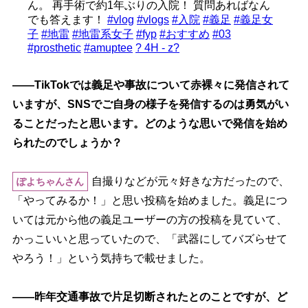
ん。 再手術で約1年ぶりの入院！ 質問あればなん
でも答えます！
#vlog
#vlogs
#入院
#義足
#義足女
子
#地雷
#地雷系女子
#fyp
#おすすめ
#03
#prosthetic
#amuptee
? 4H - z?
――TikTokでは義足や事故について赤裸々に発信されて
いますが、SNSでご自身の様子を発信するのは勇気がい
ることだったと思います。どのような思いで発信を始め
られたのでしょうか？
自撮りなどが元々好きな方だったので、
ぽよちゃんさん
「やってみるか！」と思い投稿を始めました。義足につ
いては元から他の義足ユーザーの方の投稿を見ていて、
かっこいいと思っていたので、「武器にしてバズらせて
ろう！」という気持ちで載せました。
――昨年交通事故で片足切断されたとのことですが、ど