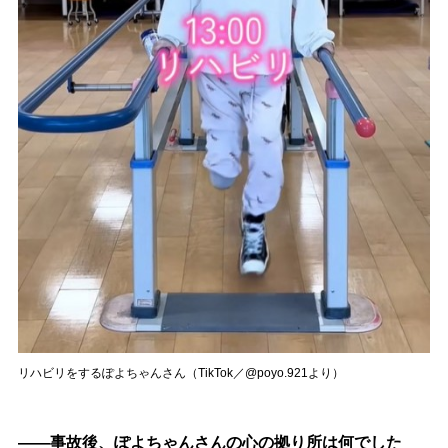
リハビリをするぽよちゃんさん（TikTok／@poyo.921より）
――事故後、ぽよちゃんさんの心の拠り所は何でした