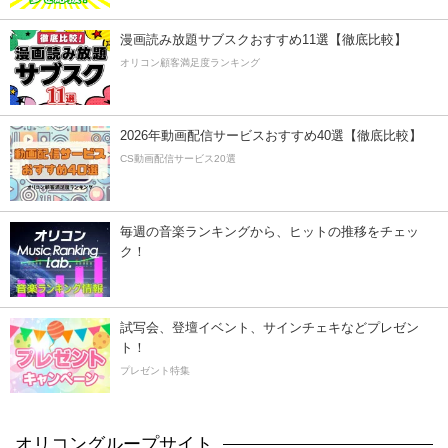
漫画読み放題サブスクおすすめ11選【徹底比較】
オリコン顧客満足度ランキング
2026年動画配信サービスおすすめ40選【徹底比較】
CS動画配信サービス20選
毎週の音楽ランキングから、ヒットの推移をチェッ
ク！
試写会、登壇イベント、サインチェキなどプレゼン
ト！
プレゼント特集
オリコングループサイト