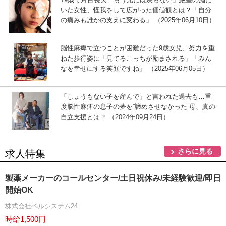
いた女性、怪我をして広がった価値観とは？「自分
の痛みも誰かの支えに変わる」 （2025年06月10日）
脳性麻痺で立つことが困難だった9歳女児、努力を重
ねた歩行姿に「見てるこっちが励まされる」「みん
なを幸せにする笑顔ですね」 （2025年06月05日）
「しょうもない子を産んで」と言われた過去も…重
度脳性麻痺の息子の夢を”諦めさせなかった”母、真の
自立支援とは？ （2024年09月24日）
さらに見る
求人特集
製薬メーカーのコールセンター/土日祝休み/未経験歓迎/即日
開始OK
株式会社ベルシステム24
時給1,500円