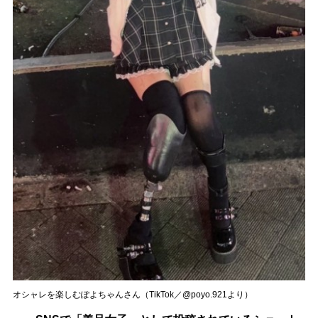
オシャレを楽しむぽよちゃんさん（TikTok／@poyo.921より）