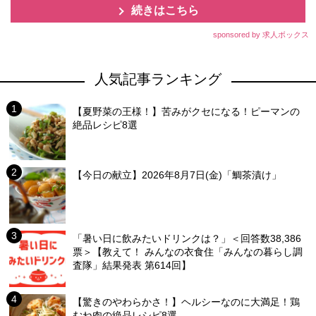
続きはこちら
sponsored by 求人ボックス
人気記事ランキング
【夏野菜の王様！】苦みがクセになる！ピーマンの
絶品レシピ8選
【今日の献立】2026年8月7日(金)「鯛茶漬け」
「暑い日に飲みたいドリンクは？」＜回答数38,386
票＞【教えて！ みんなの衣食住「みんなの暮らし調
査隊」結果発表 第614回】
【驚きのやわらかさ！】ヘルシーなのに大満足！鶏
むね肉の絶品レシピ8選