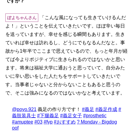
ですか？
「こんな風になっても生きていけるんだ
ぽよちゃんさん
よ！」ということを伝えていきたいです。ほぼ辛い毎日
を送っていますが、幸せを感じる瞬間もあります。生き
ていれば幸せは訪れるし、どうにでもなるんだなと。事
故から1年半でここまで思えているので、もっと年月が経
てば今よりポジティブに生きられるのではないかと思い
ます。将来は福祉大学に通おうと思っていて、自分みた
いに辛い思いをした人たちをサポートしていきたいで
す。当事者じゃないと分からないこともあると思うの
で、そこは強みになるのではないかなと考えています。
@poyo.921
義足の作り方です！
#義足
#義足作成
#
義肢装具士
#下腿義足
#義足女子
#prosthetic
#amuptee
#03
#fyp
#おすすめ
? Monday - Bigdog
oof