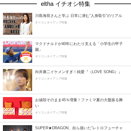
eltha イチオシ特集
川島海荷さんと学ぶ 日常に潜む“人身取引”のリアル
オリコンタイアップ特集
マクドナルドが40年にわたり支える「小学生の甲子
園」
オリコンタイアップ特集
向井康二イケメンすぎ！純愛『（LOVE SONG）』
オリコンタイアップ特集
お値段そのまま45％増量！ファミマ夏の大盤振る舞
い
オリコンタイアップ特集
SUPER★DRAGON、自ら描いた”レトロフューチャ