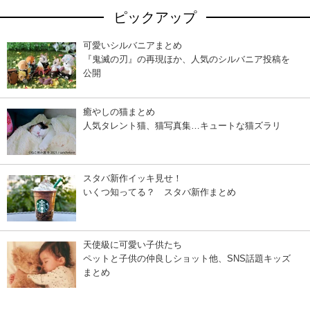
ピックアップ
可愛いシルバニアまとめ
『鬼滅の刃』の再現ほか、人気のシルバニア投稿を
公開
癒やしの猫まとめ
人気タレント猫、猫写真集…キュートな猫ズラリ
スタバ新作イッキ見せ！
いくつ知ってる？ スタバ新作まとめ
天使級に可愛い子供たち
ペットと子供の仲良しショット他、SNS話題キッズ
まとめ