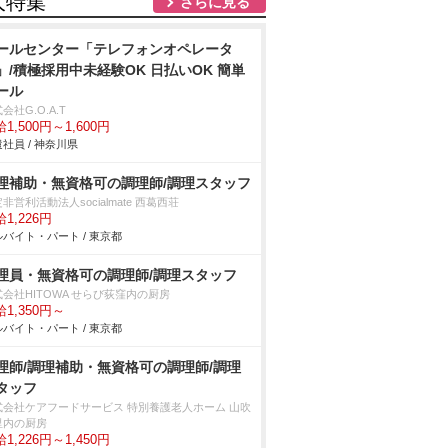
人特集
さらに見る
ールセンター「テレフォンオペレータ
」/積極採用中未経験OK 日払いOK 簡単
ール
会社G.O.A.T
1,500円～1,600円
社員 / 神奈川県
理補助・無資格可の調理師/調理スタッフ
非営利活動法人socialmate 西葛西荘
1,226円
バイト・パート / 東京都
理員・無資格可の調理師/調理スタッフ
会社HITOWA せらび荻窪内の厨房
1,350円～
バイト・パート / 東京都
理師/調理補助・無資格可の調理師/調理
タッフ
式会社ケアフードサービス 特別養護老人ホーム 山吹
里内の厨房
1,226円～1,450円