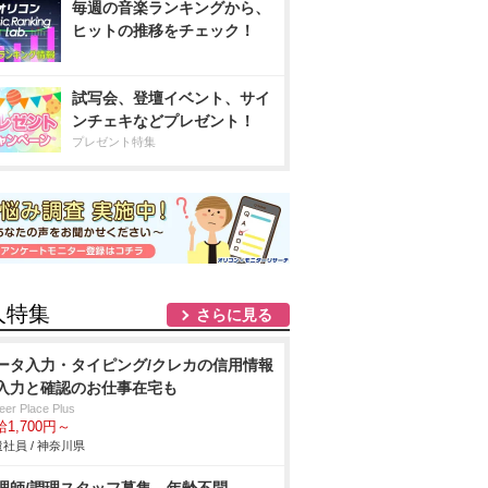
毎週の音楽ランキングから、
ヒットの推移をチェック！
試写会、登壇イベント、サイ
ンチェキなどプレゼント！
プレゼント特集
人特集
さらに見る
ータ入力・タイピング/クレカの信用情報
入力と確認のお仕事在宅も
eer Place Plus
1,700円～
社員 / 神奈川県