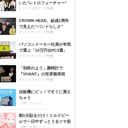
いた”レトロフューチャー”
オリコンタイアップ特集
CROWN HEAD、結成1周年
で見えた”バンドらしさ”
オリコンタイアップ特集
パソコンメーカー社員が本気
で選ぶ「10万円台PC3選」
オリコンタイアップ特集
「別班のよう」腕時計で
『VIVANT』の世界観再現
オリコンタイアップ特集
自販機にピッ！ですぐに買え
ちゃう
（PR）ジハンピ
朝1分貼るだけ！ミルクピー
ルで一日中ずっとうるツヤ肌
（PR）サボリーノ