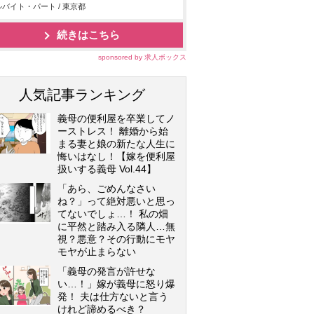
バイト・パート / 東京都
続きはこちら
sponsored by 求人ボックス
人気記事ランキング
義母の便利屋を卒業してノ
ーストレス！ 離婚から始
まる妻と娘の新たな人生に
悔いはなし！【嫁を便利屋
扱いする義母 Vol.44】
「あら、ごめんなさい
ね？」って絶対悪いと思っ
てないでしょ…！ 私の畑
に平然と踏み入る隣人…無
視？悪意？その行動にモヤ
モヤが止まらない
「義母の発言が許せな
い…！」嫁が義母に怒り爆
発！ 夫は仕方ないと言う
けれど諦めるべき？