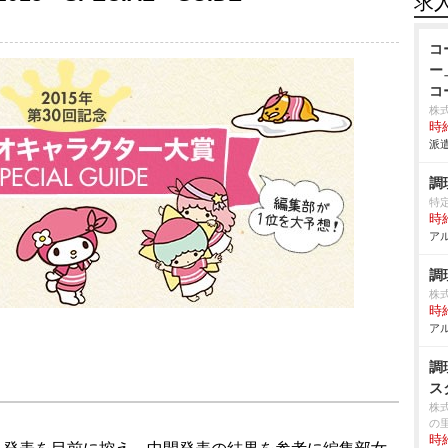
求
コ
ー
コ
株式
時給
派遣
調
特定
時給
アル
調
株式
時給
アル
調
ス
株
の
時給