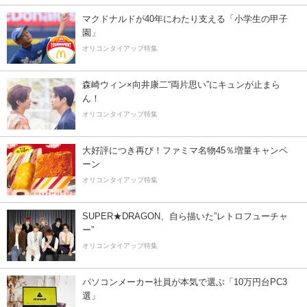
マクドナルドが40年にわたり支える「小学生の甲子
園」
オリコンタイアップ特集
森崎ウィン×向井康二“両片思い”にキュンが止まら
ん！
オリコンタイアップ特集
大好評につき再び！ファミマ名物45％増量キャンペ
ーン
オリコンタイアップ特集
SUPER★DRAGON、自ら描いた”レトロフューチャ
ー”
オリコンタイアップ特集
パソコンメーカー社員が本気で選ぶ「10万円台PC3
選」