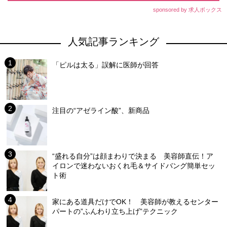
sponsored by 求人ボックス
人気記事ランキング
「ピルは太る」誤解に医師が回答
注目の“アゼライン酸”、新商品
“盛れる自分”は顔まわりで決まる 美容師直伝！ア
イロンで迷わないおくれ毛＆サイドバング簡単セッ
ト術
家にある道具だけでOK！ 美容師が教えるセンター
パートの”ふんわり立ち上げ”テクニック