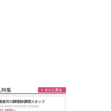
人特集
さらに見る
資格可の調理師/調理スタッフ
D ACADEMY NURSERY 朝潮橋園
1,180円～