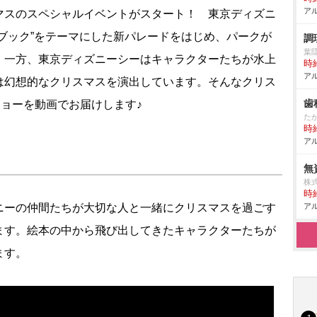
アル
マスのスペシャルイベントがスタート！ 東京ディズニ
ブック”をテーマにした新パレードをはじめ、パークが
調
葉
。一方、東京ディズニーシーはキャラクターたちが水上
時給
アル
は幻想的なクリスマスを演出しています。そんなクリス
歯
ョーを動画でお届けします♪
た
時給
アル
無
株
時給
ーの仲間たちが大切な人と一緒にクリスマスを過ごす
アル
ます。絵本の中から飛び出してきたキャラクターたちが
ます。