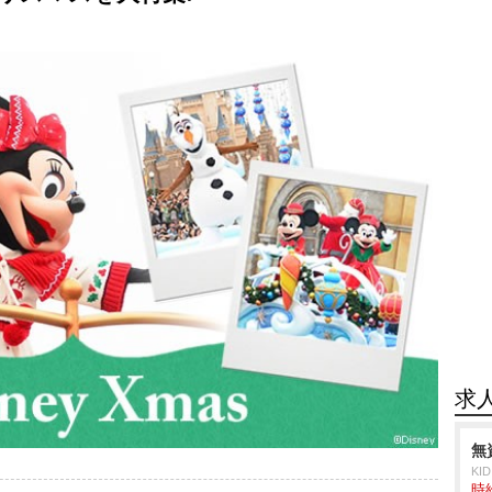
求
無
KI
時給