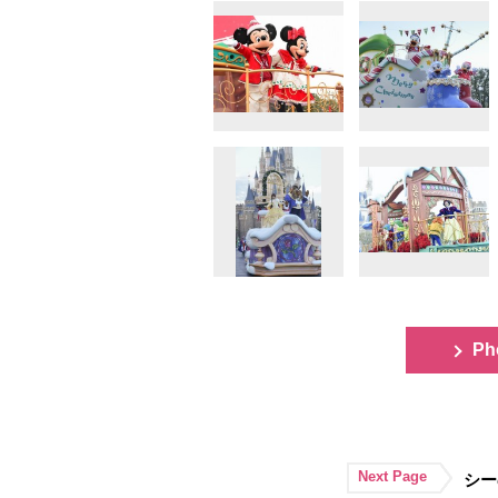
Ph
Next Page
シー