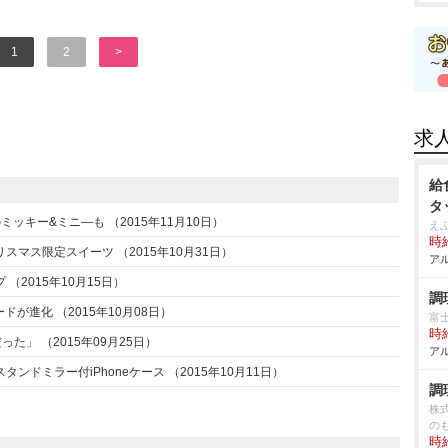
1
2
>
求
給
タ
ッキー&ミニ―も （2015年11月10日）
え
時給
マス限定スイーツ （2015年10月31日）
アル
2015年10月15日）
調
が進化 （2015年10月08日）
富
時給
た」 （2015年09月25日）
アル
ドミラー付iPhoneケース （2015年10月11日）
調
株
の
時給