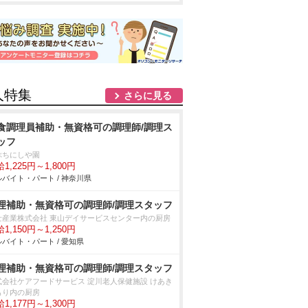
人特集
さらに見る
食調理員補助・無資格可の調理師/調理ス
ッフ
ぶちにしや園
1,225円～1,800円
バイト・パート / 神奈川県
理補助・無資格可の調理師/調理スタッフ
士産業株式会社 東山デイサービスセンター内の厨房
1,150円～1,250円
バイト・パート / 愛知県
理補助・無資格可の調理師/調理スタッフ
式会社ケアフードサービス 淀川老人保健施設 けあき
もり内の厨房
1,177円～1,300円