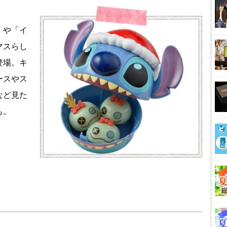
」や「イ
マスらし
登場。キ
ースやス
など見た
も。