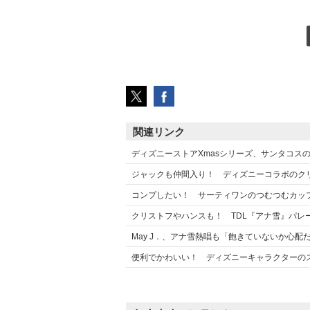
関連リンク
ディズニーストアXmasシリーズ、サンタコスのミ
ジャックも仲間入り！ ディズニーコラボのクリス
コンプしたい！ サーティワンのつむつむカップ （
クリストフやハンスも！ TDL『アナ雪』パレード
May J．、アナ雪熱唱も「飽きていないか心配だっ
便利でかわいい！ ディズニーキャラクターのスタン