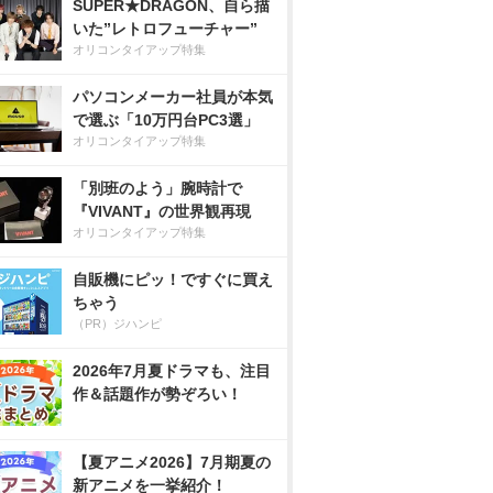
SUPER★DRAGON、自ら描
いた”レトロフューチャー”
オリコンタイアップ特集
パソコンメーカー社員が本気
で選ぶ「10万円台PC3選」
オリコンタイアップ特集
「別班のよう」腕時計で
『VIVANT』の世界観再現
オリコンタイアップ特集
自販機にピッ！ですぐに買え
ちゃう
（PR）ジハンピ
2026年7月夏ドラマも、注目
作＆話題作が勢ぞろい！
【夏アニメ2026】7月期夏の
新アニメを一挙紹介！