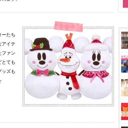
ターたち
なアイテ
たファン
どとても
グッズも
を