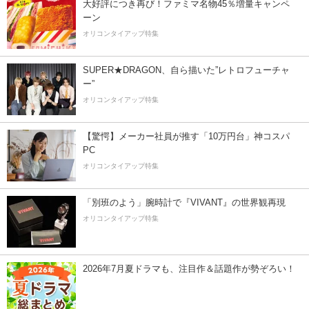
大好評につき再び！ファミマ名物45％増量キャンペ
ーン
オリコンタイアップ特集
SUPER★DRAGON、自ら描いた”レトロフューチャ
ー”
オリコンタイアップ特集
【驚愕】メーカー社員が推す「10万円台」神コスパ
PC
オリコンタイアップ特集
「別班のよう」腕時計で『VIVANT』の世界観再現
オリコンタイアップ特集
2026年7月夏ドラマも、注目作＆話題作が勢ぞろい！