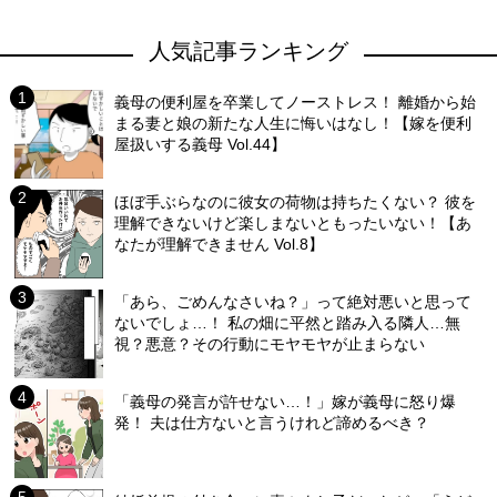
人気記事ランキング
義母の便利屋を卒業してノーストレス！ 離婚から始
まる妻と娘の新たな人生に悔いはなし！【嫁を便利
屋扱いする義母 Vol.44】
ほぼ手ぶらなのに彼女の荷物は持ちたくない？ 彼を
理解できないけど楽しまないともったいない！【あ
なたが理解できません Vol.8】
「あら、ごめんなさいね？」って絶対悪いと思って
ないでしょ…！ 私の畑に平然と踏み入る隣人…無
視？悪意？その行動にモヤモヤが止まらない
「義母の発言が許せない…！」嫁が義母に怒り爆
発！ 夫は仕方ないと言うけれど諦めるべき？