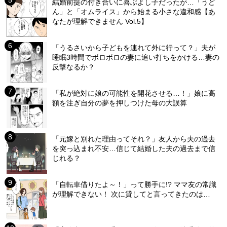
結婚前提の付き合いに喜ぶよし子だったが…「うど
ん」と「オムライス」から始まる小さな違和感【あ
なたが理解できません Vol.5】
「うるさいから子どもを連れて外に行って？」夫が
睡眠3時間でボロボロの妻に追い打ちをかける…妻の
反撃なるか？
「私が絶対に娘の可能性を開花させる…！」娘に高
額を注ぎ自分の夢を押しつけた母の大誤算
「元嫁と別れた理由ってそれ？」友人から夫の過去
を突っ込まれ不安…信じて結婚した夫の過去まで信
じれる？
「自転車借りたよ～！」って勝手に!? ママ友の常識
が理解できない！ 次に貸してと言ってきたのは…