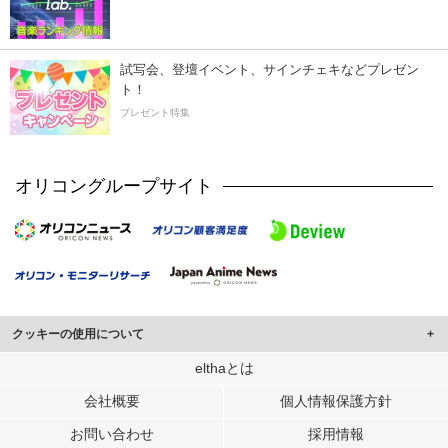
試写会、登壇イベント、サインチェキなどプレゼン
ト！
プレゼント特集
オリコングループサイト
クッキーの使用について
このサイトでは Cookie を使用して、ユーザーに合わせたコンテンツや広告の
elthaとは
表示、ソーシャル メディア機能の提供、広告の表示回数やクリック数の測定を
会社概要
個人情報保護方針
行っています。
また、ユーザーによるサイトの利用状況についても情報を収集し、ソーシャル
お問い合わせ
採用情報
メディアや広告配信、データ解析の各パートナーに提供しています。