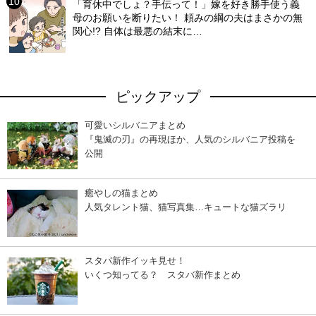
「育休中でしょ？手伝って！」嫁を好き勝手使う義
母のお願いを断りたい！ 頼みの綱の夫はまさかの無
関心!? 自体は最悪の結末に…
ピックアップ
可愛いシルバニアまとめ
『鬼滅の刃』の再現ほか、人気のシルバニア投稿を
公開
癒やしの猫まとめ
人気タレント猫、猫写真集…キュートな猫ズラリ
スタバ新作イッキ見せ！
いくつ知ってる？ スタバ新作まとめ