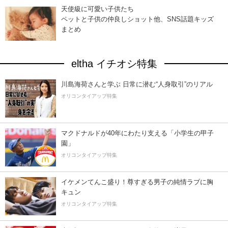
天使級に可愛い子供たち
ペットと子供の仲良しショット他、SNS話題キッズ
まとめ
eltha イチオシ特集
川島海荷さんと学ぶ 日常に潜む“人身取引”のリアル
オリコンタイアップ特集
マクドナルドが40年にわたり支える「小学生の甲子
園」
オリコンタイアップ特集
イケメンてんこ盛り！尊すぎる男子の純情ラブに胸
キュン
オリコンタイアップ特集