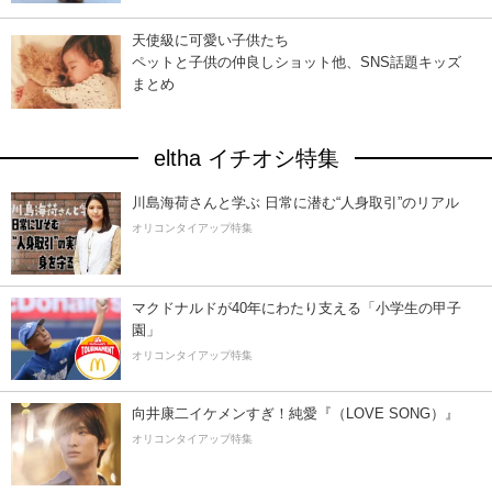
天使級に可愛い子供たち
ペットと子供の仲良しショット他、SNS話題キッズ
まとめ
eltha イチオシ特集
川島海荷さんと学ぶ 日常に潜む“人身取引”のリアル
オリコンタイアップ特集
マクドナルドが40年にわたり支える「小学生の甲子
園」
オリコンタイアップ特集
向井康二イケメンすぎ！純愛『（LOVE SONG）』
オリコンタイアップ特集