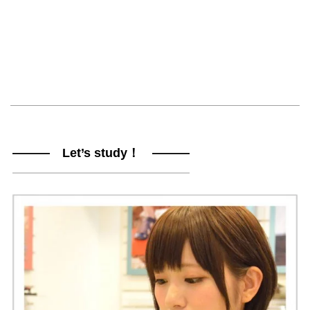
――― Let’s study！ ―――