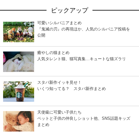
ピックアップ
可愛いシルバニアまとめ
『鬼滅の刃』の再現ほか、人気のシルバニア投稿を
公開
癒やしの猫まとめ
人気タレント猫、猫写真集…キュートな猫ズラリ
スタバ新作イッキ見せ！
いくつ知ってる？ スタバ新作まとめ
天使級に可愛い子供たち
ペットと子供の仲良しショット他、SNS話題キッズ
まとめ