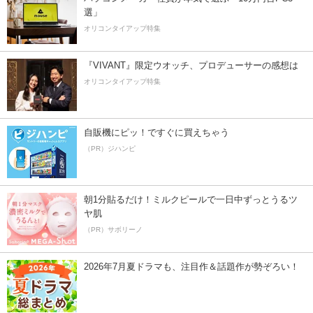
選」
オリコンタイアップ特集
『VIVANT』限定ウオッチ、プロデューサーの感想は
オリコンタイアップ特集
自販機にピッ！ですぐに買えちゃう
（PR）ジハンピ
朝1分貼るだけ！ミルクピールで一日中ずっとうるツ
ヤ肌
（PR）サボリーノ
2026年7月夏ドラマも、注目作＆話題作が勢ぞろい！