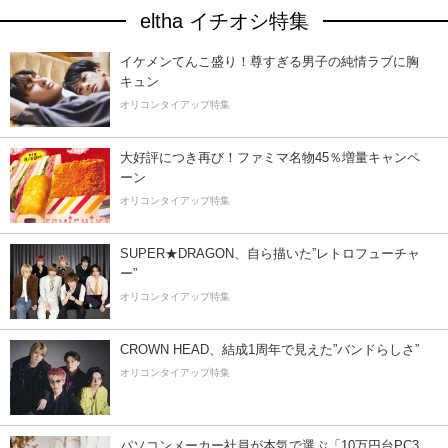
eltha イチオシ特集
イケメンてんこ盛り！尊すぎる男子の純情ラブに胸
キュン
オリコンタイアップ特集
大好評につき再び！ファミマ名物45％増量キャンペ
ーン
オリコンタイアップ特集
SUPER★DRAGON、自ら描いた”レトロフューチャ
ー”
オリコンタイアップ特集
CROWN HEAD、結成1周年で見えた”バンドらしさ”
オリコンタイアップ特集
パソコンメーカー社員が本気で選ぶ「10万円台PC3