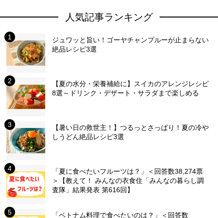
人気記事ランキング
ジュワッと旨い！ゴーヤチャンプルーが止まらない
絶品レシピ3選
【夏の水分・栄養補給に】スイカのアレンジレシピ
8選～ドリンク・デザート・サラダまで楽しめる
【暑い日の救世主！】つるっとさっぱり！夏の冷や
しうどん絶品レシピ3選
「夏に食べたいフルーツは？」＜回答数38,274票
＞【教えて！ みんなの衣食住「みんなの暮らし調
査隊」結果発表 第616回】
「ベトナム料理で食べたいのは？」＜回答数