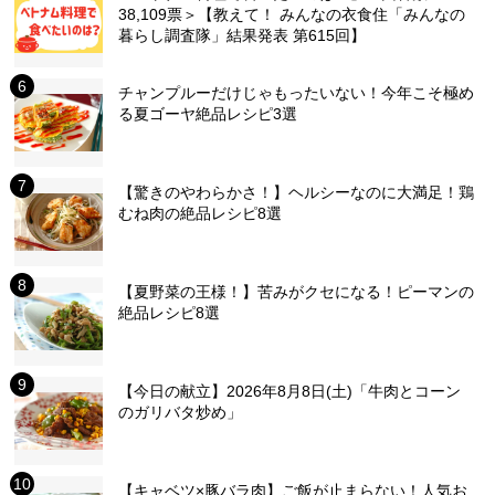
38,109票＞【教えて！ みんなの衣食住「みんなの
暮らし調査隊」結果発表 第615回】
チャンプルーだけじゃもったいない！今年こそ極め
る夏ゴーヤ絶品レシピ3選
【驚きのやわらかさ！】ヘルシーなのに大満足！鶏
むね肉の絶品レシピ8選
【夏野菜の王様！】苦みがクセになる！ピーマンの
絶品レシピ8選
【今日の献立】2026年8月8日(土)「牛肉とコーン
のガリバタ炒め」
【キャベツ×豚バラ肉】ご飯が止まらない！人気お