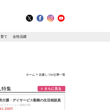
子育て
女性活躍
>
ホーム
近藤しづか記事一覧
人特集
さらに見る
所介護・デイサービス勤務の生活相談員
ハビリテーション港南の樹
1,225円