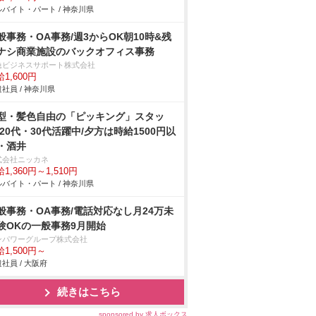
バイト・パート / 神奈川県
般事務・OA事務/週3からOK朝10時&残
ナシ商業施設のバックオフィス事務
急ビジネスサポート株式会社
1,600円
社員 / 神奈川県
型・髪色自由の「ピッキング」スタッ
/20代・30代活躍中/夕方は時給1500円以
・酒井
式会社ニッカネ
1,360円～1,510円
バイト・パート / 神奈川県
般事務・OA事務/電話対応なし月24万未
験OKの一般事務9月開始
ンパワーグループ株式会社
1,500円～
社員 / 大阪府
続きはこちら
sponsored by 求人ボックス