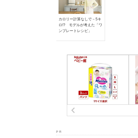
カロリー計算なしで－5キ
ロ!? モデルが考えた「ワ
ンプレートレシピ」
P R