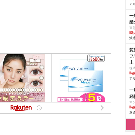
アル
一
業
東
時給
派遣
髪
フ
上
株
時給
アル
一
経
マ
時給
派遣