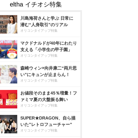
川島海荷さんと学ぶ 日常に
潜む“人身取引”のリアル
オリコンタイアップ特集
マクドナルドが40年にわたり
支える「小学生の甲子園」
オリコンタイアップ特集
森崎ウィン×向井康二“両片思
い”にキュンが止まらん！
オリコンタイアップ特集
お値段そのまま45％増量！フ
ァミマ夏の大盤振る舞い
オリコンタイアップ特集
SUPER★DRAGON、自ら描
いた”レトロフューチャー”
オリコンタイアップ特集