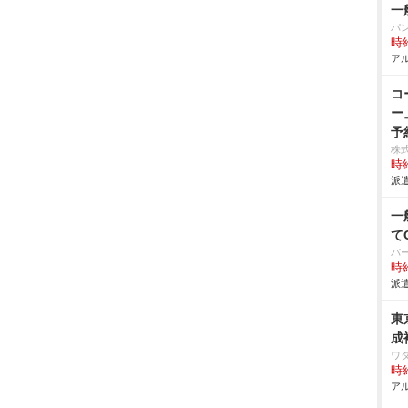
一
パ
時給
アル
コ
ー
予
株
時給
派遣
一
て
パ
時給
派遣
東
成
ワ
時給
アル