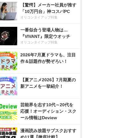
【驚愕】メーカー社員が推す
「10万円台」神コスパPC
オリコンタイアップ特集
一番似合う登場人物は…
『VIVANT』限定ウオッチ
オリコンタイアップ特集
2026年7月夏ドラマも、注目
作＆話題作が勢ぞろい！
【夏アニメ2026】7月期夏の
新アニメを一挙紹介！
芸能界を志す10代～20代を
応援！オーディション・スク
ール情報はDeview
漫画読み放題サブスクおすす
め11選【徹底比較】