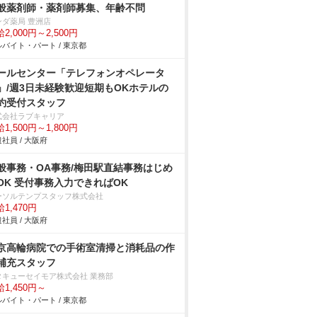
般薬剤師・薬剤師募集、年齢不問
ンダ薬局 豊洲店
2,000円～2,500円
バイト・パート / 東京都
ールセンター「テレフォンオペレータ
」/週3日未経験歓迎短期もOKホテルの
約受付スタッフ
式会社ラブキャリア
1,500円～1,800円
社員 / 大阪府
般事務・OA事務/梅田駅直結事務はじめ
OK 受付事務入力できればOK
ーソルテンプスタッフ株式会社
1,470円
社員 / 大阪府
京高輪病院での手術室清掃と消耗品の作
補充スタッフ
タキューセイモア株式会社 業務部
1,450円～
バイト・パート / 東京都