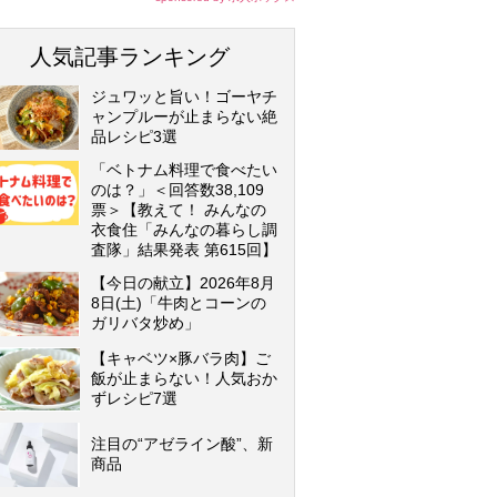
人気記事ランキング
ジュワッと旨い！ゴーヤチ
ャンプルーが止まらない絶
品レシピ3選
「ベトナム料理で食べたい
のは？」＜回答数38,109
票＞【教えて！ みんなの
衣食住「みんなの暮らし調
査隊」結果発表 第615回】
【今日の献立】2026年8月
8日(土)「牛肉とコーンの
ガリバタ炒め」
【キャベツ×豚バラ肉】ご
飯が止まらない！人気おか
ずレシピ7選
注目の“アゼライン酸”、新
商品