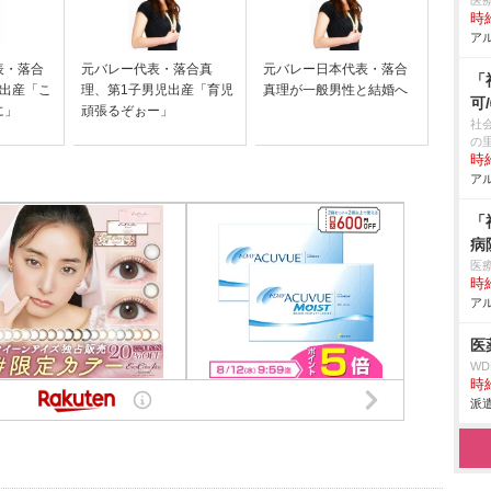
医
時給
アル
表・落合
元バレー代表・落合真
元バレー日本代表・落合
「
男出産「こ
理、第1子男児出産「育児
真理が一般男性と結婚へ
可
に」
頑張るぞぉー」
社
の
時給
アル
「
病
医
時給
アル
医
W
時給
派遣