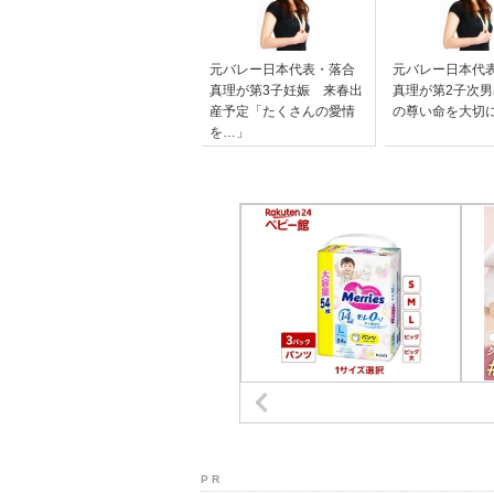
元バレー日本代表・落合
元バレー日本代
真理が第3子妊娠 来春出
真理が第2子次
産予定「たくさんの愛情
の尊い命を大切
を…」
P R