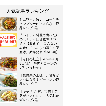
人気記事ランキング
ジュワッと旨い！ゴーヤチ
ャンプルーが止まらない絶
品レシピ3選
「ベトナム料理で食べたい
のは？」＜回答数38,109
票＞【教えて！ みんなの
衣食住「みんなの暮らし調
査隊」結果発表 第615回】
【今日の献立】2026年8月
8日(土)「牛肉とコーンの
ガリバタ炒め」
【夏野菜の王様！】苦みが
クセになる！ピーマンの絶
品レシピ8選
【キャベツ×豚バラ肉】ご
飯が止まらない！人気おか
ずレシピ7選