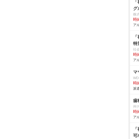
「
グ
株
時給
アル
「
特
社
時給
アル
マ
W
時給
派遣
歯
州
時給
アル
「
可