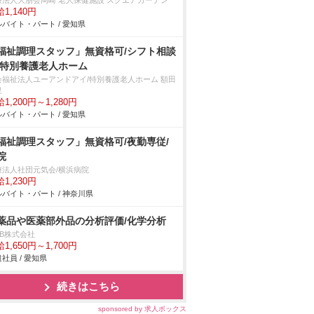
療法人大朋会岡崎 老人保健施設 スクエアガーデン
1,140円
バイト・パート / 愛知県
福祉調理スタッフ」無資格可/シフト相談
/特別養護老人ホーム
会福祉法人ユーアンドアイ/特別養護老人ホーム 額田
里
1,200円～1,280円
バイト・パート / 愛知県
福祉調理スタッフ」無資格可/夜勤専従/
院
療法人社団元気会/横浜病院
1,230円
バイト・パート / 神奈川県
薬品や医薬部外品の分析評価/化学分析
DB株式会社
1,650円～1,700円
社員 / 愛知県
続きはこちら
sponsored by 求人ボックス