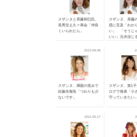
スザンヌと斉藤和巳氏、
スザンヌ、斉藤
長男交え久々再会「仲良
惑に言及「わか
くいられたら」
い」 「そうじ
いい」元夫信じ
2013.08.08
2
スザンヌ、満面の笑みで
スザンヌ、第1
妊娠生報告「つわりも少
ログで発表「小
ないです」
守っていきたい
2011.05.17
2