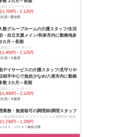
多数 2カ月～長期
式会社ニッソーネット
1,700円～2,125円
社員 / 愛知県
人数グループホームの介護スタッフ/生活
助・自立支援メイン/和泉市内に勤務地多
 2カ月～長期
式会社ニッソーネット
1,400円～2,125円
社員 / 大阪府
勤デイサービスの介護スタッフ/見守り
話相手中心で負担少なめ/八尾市内に勤務
多数 2カ月～長期
式会社ニッソーネット
1,400円～2,125円
社員 / 大阪府
理業務・無資格可の調理師/調理スタッフ
マト食品株式会社 ヨウコーフォレスト湘南内の厨房
1,230円～1,330円
バイト・パート / 神奈川県