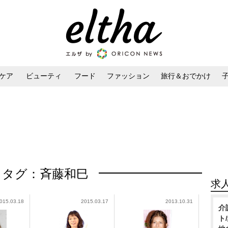
ケア
ビューティ
フード
ファッション
旅行＆おでかけ
ンケア
ダイエット・ボディケア
ヘアスタイル・ヘアアレンジ
タグ：斉藤和巳
求
015.03.18
2015.03.17
2013.10.31
介
ト