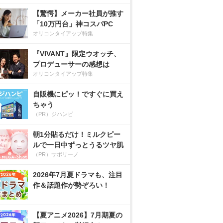
【驚愕】メーカー社員が推す
「10万円台」神コスパPC
オリコンタイアップ特集
『VIVANT』限定ウオッチ、
プロデューサーの感想は
オリコンタイアップ特集
自販機にピッ！ですぐに買え
ちゃう
（PR）ジハンピ
朝1分貼るだけ！ミルクピー
ルで一日中ずっとうるツヤ肌
（PR）サボリーノ
2026年7月夏ドラマも、注目
作＆話題作が勢ぞろい！
【夏アニメ2026】7月期夏の