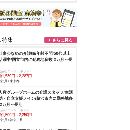
人特集
さらに見る
仕事少なめの介護職/年齢不問/50代以上
活躍中/国立市内に勤務地多数 2カ月～長
式会社ニッソーネット
1,530円～2,287円
社員 / 東京都
人数グループホームの介護スタッフ/生活
助・自立支援メイン/藤沢市内に勤務地多
 2カ月～長期
式会社ニッソーネット
1,500円～2,250円
社員 / 神奈川県