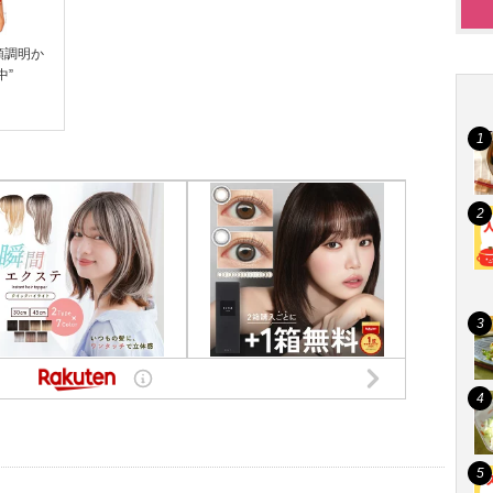
順調明か
中”