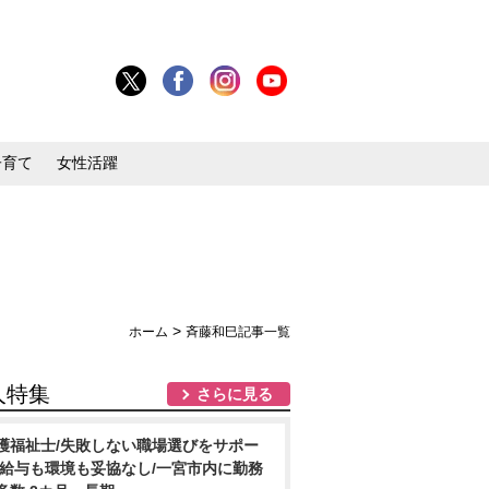
子育て
女性活躍
>
ホーム
斉藤和巳記事一覧
人特集
さらに見る
護福祉士/失敗しない職場選びをサポー
/給与も環境も妥協なし/一宮市内に勤務