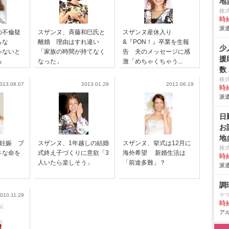
地
株
時給
派遣
の不倫疑
スザンヌ、斉藤和巳氏と
スザンヌ産休入り
らな
離婚 理由はすれ違い
&『PON！』卒業を生報
少
ゃないと
「家族の時間が持てなく
告 夫のメッセージに感
援
る
なった」
激「めちゃくちゃう...
数
株
013.08.07
2013.01.29
2012.06.19
時給
派遣
日
お
地
子妊娠 ブ
スザンヌ、1年越しの結婚
スザンヌ、挙式は12月に
株
さな命を
式終え子づくりに意欲「3
海外希望 新婚生活は
時給
」
人いたら楽しそう」
「前途多難」？
派遣
調
ヤ
010.11.29
時給
アル