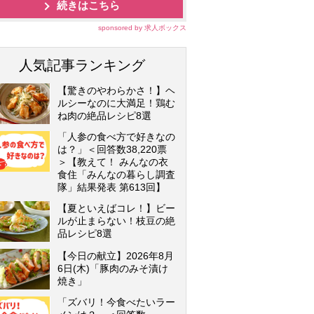
続きはこちら
sponsored by 求人ボックス
人気記事ランキング
【驚きのやわらかさ！】ヘ
ルシーなのに大満足！鶏む
ね肉の絶品レシピ8選
「人参の食べ方で好きなの
は？」＜回答数38,220票
＞【教えて！ みんなの衣
食住「みんなの暮らし調査
隊」結果発表 第613回】
【夏といえばコレ！】ビー
ルが止まらない！枝豆の絶
品レシピ8選
【今日の献立】2026年8月
6日(木)「豚肉のみそ漬け
焼き」
「ズバリ！今食べたいラー