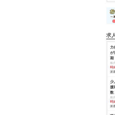
求
力
が
期
株
時給
派遣
少
援
数
株
時給
派遣