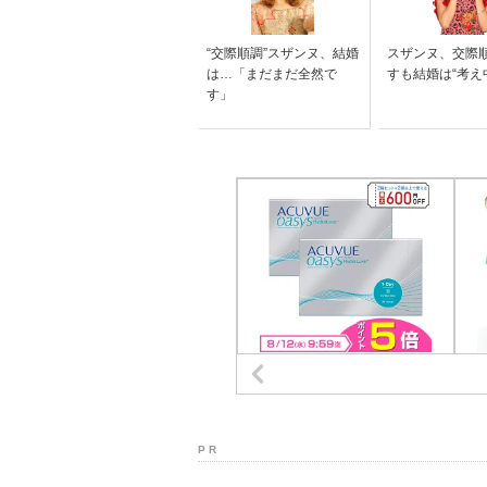
“交際順調”スザンヌ、結婚
スザンヌ、交際
は…「まだまだ全然で
すも結婚は“考え
す」
P R