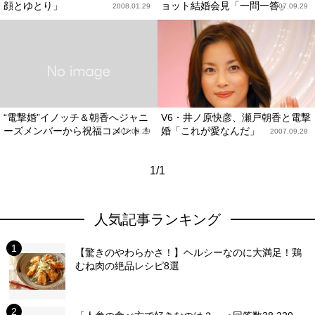
顔とゆとり」
ョット結婚会見「一問一答」
2008.01.29
2007.09.29
“電撃婚”イノッチ＆朝香へジャニ
V6・井ノ原快彦、瀬戸朝香と電撃
ーズメンバーから祝福コメント！
婚「これが愛なんだ」
2007.09.29
2007.09.28
1/1
人気記事ランキング
【驚きのやわらかさ！】ヘルシーなのに大満足！鶏
むね肉の絶品レシピ8選