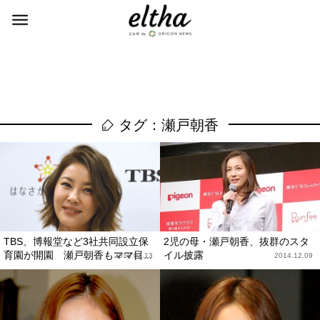
タグ：瀬戸朝香
TBS、博報堂など3社共同設立保
2児の母・瀬戸朝香、抜群のスタ
育園が開園 瀬戸朝香もママ目...
イル披露
2018.03.13
2014.12.09