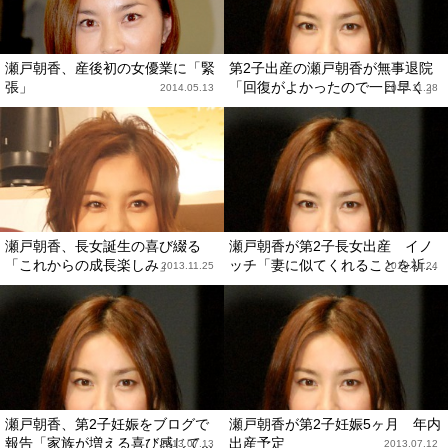
瀬戸朝香、産後初の女優業に「緊
第2子出産の瀬戸朝香が無事退院
張」
「回復がよかったので一日早く」
2014.05.13
2013.11.28
瀬戸朝香、長女誕生の喜び綴る
瀬戸朝香が第2子長女出産 イノ
「これからの成長楽しみ」
ッチ「妻に似てくれることを祈...
2013.11.25
2013.11.24
瀬戸朝香、第2子妊娠をブログで
瀬戸朝香が第2子妊娠5ヶ月 年内
報告「家族が増える喜び感じて...
出産予定
2013.07.13
2013.07.12