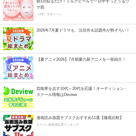
朝1分貼るだけ！ミルクピールで一日中ずっとうるツ
ヤ肌
（PR）サボリーノ
2026年7月夏ドラマも、注目作＆話題作が勢ぞろい！
【夏アニメ2026】7月期夏の新アニメを一挙紹介！
芸能界を志す10代～20代を応援！オーディション・
スクール情報はDeview
漫画読み放題サブスクおすすめ11選【徹底比較】
オリコン顧客満足度ランキング