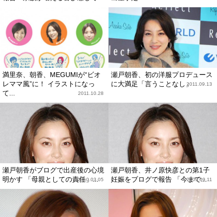
満里奈、朝香、MEGUMIが“ビオ
瀬戸朝香、初の洋服プロデュース
レママ風”に！ イラストになっ
に大満足「言うことなし」
2011.09.13
て...
2011.10.28
瀬戸朝香がブログで出産後の心境
瀬戸朝香、井ノ原快彦との第1子
明かす 「母親としての責任」...
妊娠をブログで報告 「今まで...
2010.03.05
2009.09.11