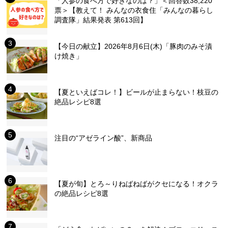
「人参の食べ方で好きなのは？」＜回答数38,220
票＞【教えて！ みんなの衣食住「みんなの暮らし
調査隊」結果発表 第613回】
【今日の献立】2026年8月6日(木)「豚肉のみそ漬
け焼き」
【夏といえばコレ！】ビールが止まらない！枝豆の
絶品レシピ8選
注目の“アゼライン酸”、新商品
【夏が旬】とろ～りねばねばがクセになる！オクラ
の絶品レシピ8選