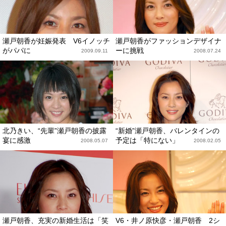
瀬戸朝香が妊娠発表 V6イノッチ
瀬戸朝香がファッションデザイナ
がパパに
ーに挑戦
2009.09.11
2008.07.24
北乃きい、“先輩”瀬戸朝香の披露
“新婚”瀬戸朝香、バレンタインの
宴に感激
予定は「特にない」
2008.05.07
2008.02.05
瀬戸朝香、充実の新婚生活は「笑
V6・井ノ原快彦・瀬戸朝香 2シ