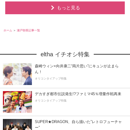
もっと見る
ホーム
瀬戸朝香記事一覧
eltha イチオシ特集
森崎ウィン×向井康二“両片思い”にキュンが止まら
ん！
オリコンタイアップ特集
デカすぎ都市伝説発生!?ファミマ45％増量作戦再来
オリコンタイアップ特集
SUPER★DRAGON、自ら描いた”レトロフューチャ
ー”