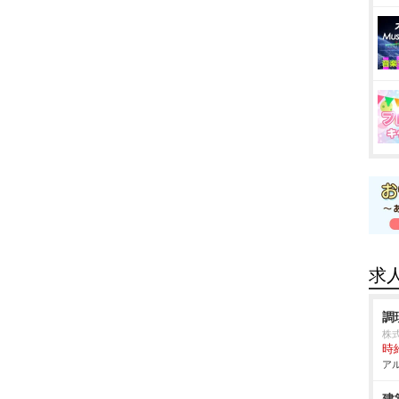
求
調
株
時給
アル