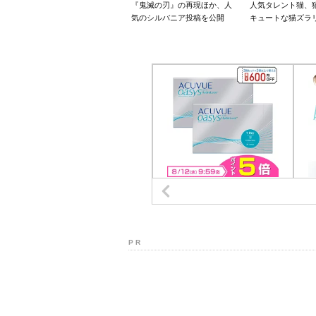
『鬼滅の刃』の再現ほか、人
人気タレント猫、
気のシルバニア投稿を公開
キュートな猫ズラ
P R