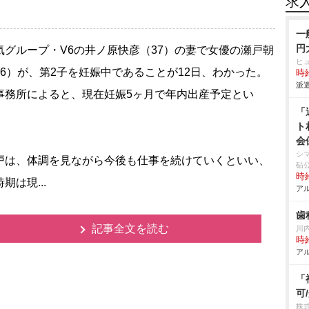
求
一
円
グループ・V6の井ノ原快彦（37）の妻で女優の瀬戸朝
ヒ
36）が、第2子を妊娠中であることが12日、わかった。
時給
派遣
事務所によると、現在妊娠5ヶ月で年内出産予定とい
「
ト
会
シ
は、体調を見ながら今後も仕事を続けていくといい、
砧
時給
期は現...
アル
歯
記事全文を読む
川
時給
アル
「
可
株