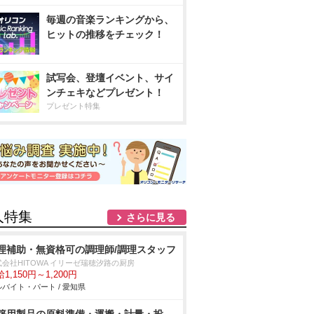
毎週の音楽ランキングから、
ヒットの推移をチェック！
試写会、登壇イベント、サイ
ンチェキなどプレゼント！
プレゼント特集
人特集
さらに見る
理補助・無資格可の調理師/調理スタッフ
式会社HITOWA イリーゼ瑞穂汐路の厨房
1,150円～1,200円
バイト・パート / 愛知県