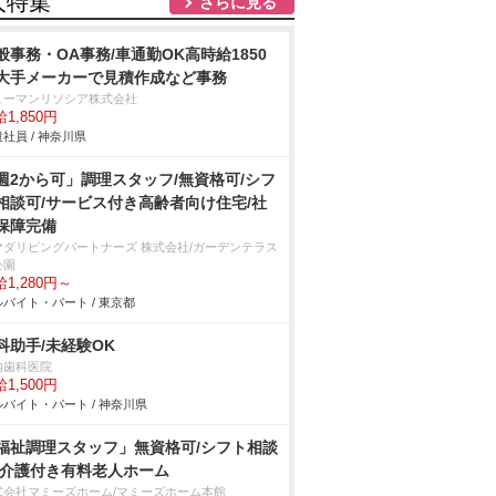
人特集
さらに見る
般事務・OA事務/車通勤OK高時給1850
大手メーカーで見積作成など事務
ューマンリソシア株式会社
1,850円
社員 / 神奈川県
週2から可」調理スタッフ/無資格可/シフ
相談可/サービス付き高齢者向け住宅/社
保障完備
マダリビングパートナーズ 株式会社/ガーデンテラス
公園
1,280円～
バイト・パート / 東京都
科助手/未経験OK
内歯科医院
1,500円
バイト・パート / 神奈川県
福祉調理スタッフ」無資格可/シフト相談
/介護付き有料老人ホーム
式会社マミーズホーム/マミーズホーム本館