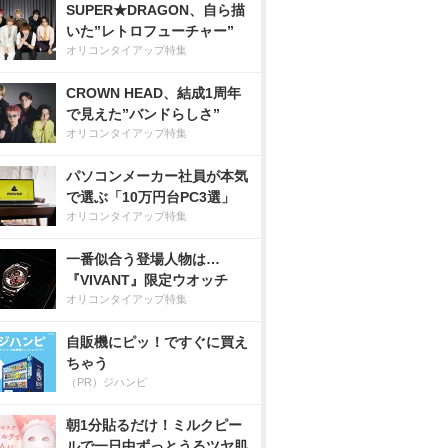
SUPER★DRAGON、自ら描
いた”レトロフューチャー”
オリコンタイアップ特集
CROWN HEAD、結成1周年
で見えた”バンドらしさ”
オリコンタイアップ特集
パソコンメーカー社員が本気
で選ぶ「10万円台PC3選」
オリコンタイアップ特集
一番似合う登場人物は…
『VIVANT』限定ウオッチ
オリコンタイアップ特集
自販機にピッ！ですぐに買え
ちゃう
（PR）ジハンピ
朝1分貼るだけ！ミルクピー
ルで一日中ずっとうるツヤ肌