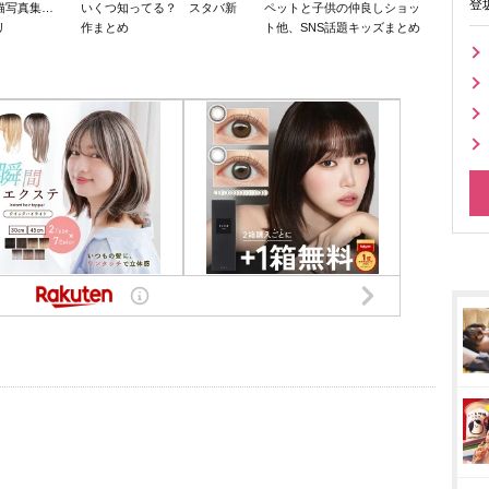
登
猫写真集…
いくつ知ってる？ スタバ新
ペットと子供の仲良しショッ
リ
作まとめ
ト他、SNS話題キッズまとめ