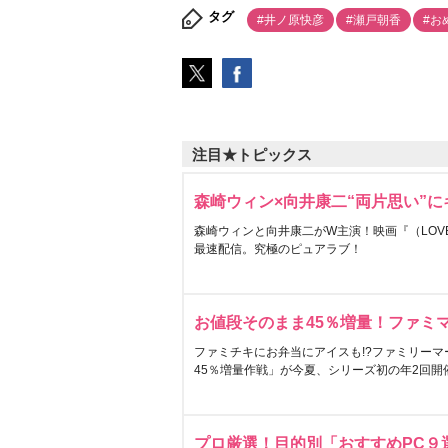
タグ
#井ノ原快彦
#瀬戸朝香
#お
注目★トピックス
森崎ウィン×向井康二“両片思い”
森崎ウィンと向井康二がW主演！映画『（LOVE S
最速配信。究極のピュアラブ！
お値段そのまま45％増量！ファミ
ファミチキにお弁当にアイスも!?ファミリーマ
45％増量作戦」が今夏、シリーズ初の年2回開
プロ厳選！目的別「おすすめPC９