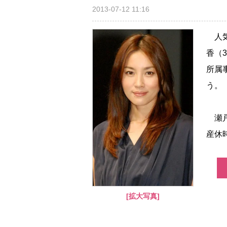
2013-07-12 11:16
人気
香（
所属
う。
瀬戸
産休時
[拡大写真]