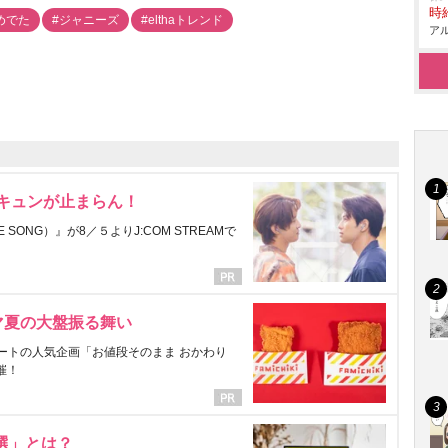
時給
めでた
#ジャニーズ
#elthaトレンド
アル
にキュンが止まらん！
ONG）』が8／５よりJ:COM STREAMで
マ夏の大盤振る舞い
ートの人気企画「お値段そのまま おかわり
催！
選」とは？