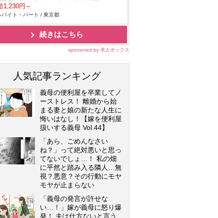
1,230円～
バイト・パート / 東京都
続きはこちら
sponsored by 求人ボックス
人気記事ランキング
義母の便利屋を卒業してノ
ーストレス！ 離婚から始
まる妻と娘の新たな人生に
悔いはなし！【嫁を便利屋
扱いする義母 Vol.44】
「あら、ごめんなさい
ね？」って絶対悪いと思っ
てないでしょ…！ 私の畑
に平然と踏み入る隣人…無
視？悪意？その行動にモヤ
モヤが止まらない
「義母の発言が許せな
い…！」嫁が義母に怒り爆
発！ 夫は仕方ないと言う