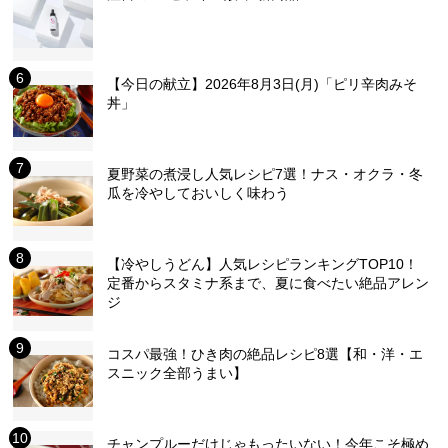
【今日の献立】2026年8月3日(月)「ピリ辛肉みそ
丼」
夏野菜の煮浸し人気レシピ7選！ナス・オクラ・冬
瓜を冷やしておいしく味わう
【冷やしうどん】人気レシピランキングTOP10！
定番からスタミナ系まで、夏に食べたい絶品アレン
ジ
コスパ最強！ひき肉の絶品レシピ8選【和・洋・エ
スニック全部うまい】
チャンプルーだけじゃもったいない！今年こそ極め