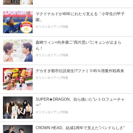
マクドナルドが40年にわたり支える「小学生の甲子
園」
オリコンタイアップ特集
森崎ウィン×向井康二“両片思い”にキュンが止まら
ん！
オリコンタイアップ特集
デカすぎ都市伝説発生!?ファミマ45％増量作戦再来
オリコンタイアップ特集
SUPER★DRAGON、自ら描いた”レトロフューチャ
ー”
オリコンタイアップ特集
CROWN HEAD、結成1周年で見えた”バンドらしさ”