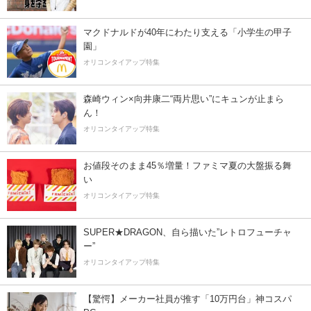
マクドナルドが40年にわたり支える「小学生の甲子
園」
オリコンタイアップ特集
森崎ウィン×向井康二“両片思い”にキュンが止まら
ん！
オリコンタイアップ特集
お値段そのまま45％増量！ファミマ夏の大盤振る舞
い
オリコンタイアップ特集
SUPER★DRAGON、自ら描いた”レトロフューチャ
ー”
オリコンタイアップ特集
【驚愕】メーカー社員が推す「10万円台」神コスパ