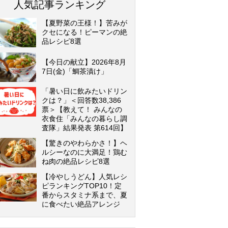
人気記事ランキング
【夏野菜の王様！】苦みが
クセになる！ピーマンの絶
品レシピ8選
【今日の献立】2026年8月
7日(金)「鯛茶漬け」
「暑い日に飲みたいドリン
クは？」＜回答数38,386
票＞【教えて！ みんなの
衣食住「みんなの暮らし調
査隊」結果発表 第614回】
【驚きのやわらかさ！】ヘ
ルシーなのに大満足！鶏む
ね肉の絶品レシピ8選
【冷やしうどん】人気レシ
ピランキングTOP10！定
番からスタミナ系まで、夏
に食べたい絶品アレンジ