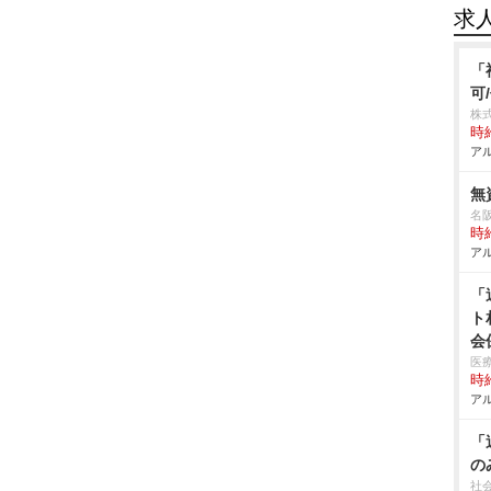
求
「
可
株
時給
アル
無
名
時給
アル
「
ト
会
医
時給
アル
「
の
社