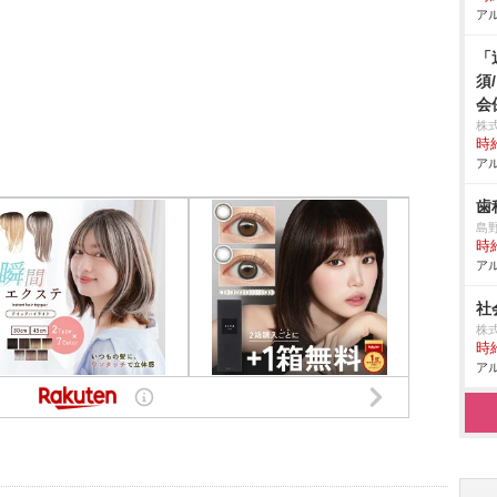
アル
「
須
会
株
時給
アル
歯
島
時給
アル
社
株式
時給
アル