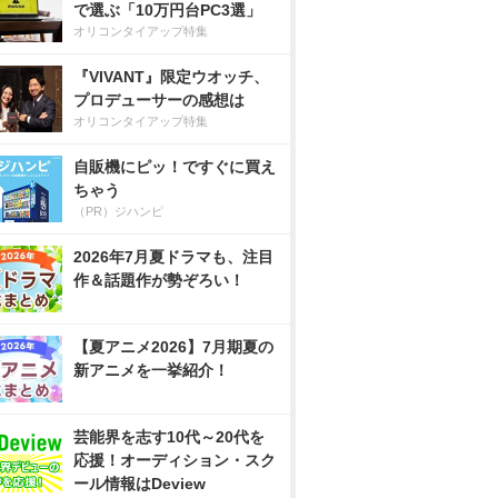
で選ぶ「10万円台PC3選」
オリコンタイアップ特集
『VIVANT』限定ウオッチ、
プロデューサーの感想は
オリコンタイアップ特集
自販機にピッ！ですぐに買え
ちゃう
（PR）ジハンピ
2026年7月夏ドラマも、注目
作＆話題作が勢ぞろい！
【夏アニメ2026】7月期夏の
新アニメを一挙紹介！
芸能界を志す10代～20代を
応援！オーディション・スク
ール情報はDeview