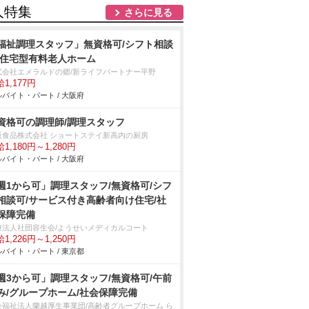
人特集
さらに見る
福祉調理スタッフ」無資格可/シフト相談
/住宅型有料老人ホーム
式会社エメラルドの郷/新ライフパートナー平野
1,177円
バイト・パート / 大阪府
資格可の調理師/調理スタッフ
阪食品株式会社 ショートステイ新高内の厨房
1,180円～1,280円
バイト・パート / 大阪府
週1から可」調理スタッフ/無資格可/シフ
相談可/サービス付き高齢者向け住宅/社
保障完備
療法人社団容生会/ようせいメディカルコート
1,226円～1,250円
バイト・パート / 東京都
週3から可」調理スタッフ/無資格可/午前
み/グループホーム/社会保障完備
会福祉法人蘭越厚生事業団/高齢者グループホーム ら