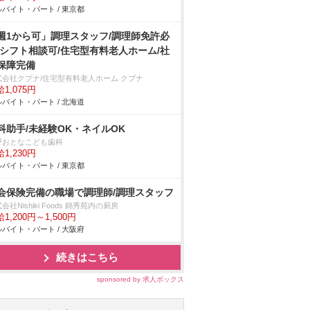
バイト・パート / 東京都
週1から可」調理スタッフ/調理師免許必
/シフト相談可/住宅型有料老人ホーム/社
保障完備
式会社クプナ/住宅型有料老人ホーム クプナ
1,075円
バイト・パート / 北海道
科助手/未経験OK・ネイルOK
野おとなこども歯科
1,230円
バイト・パート / 東京都
会保険完備の職場で調理師/調理スタッフ
会社Nishiki Foods 錦秀苑内の厨房
1,200円～1,500円
バイト・パート / 大阪府
続きはこちら
sponsored by 求人ボックス