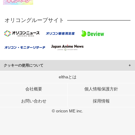
オリコングループサイト
クッキーの使用について
このサイトでは Cookie を使用して、ユーザーに合わせたコンテンツや広告の
elthaとは
表示、ソーシャル メディア機能の提供、広告の表示回数やクリック数の測定を
行っています。
会社概要
個人情報保護方針
また、ユーザーによるサイトの利用状況についても情報を収集し、ソーシャル
お問い合わせ
採用情報
メディアや広告配信、データ解析の各パートナーに提供しています。
各パートナーは、この情報とユーザーが各パートナーに提供した他の情報や、
© oricon ME inc.
ユーザーが各パートナーのサービスを使用したときに収集した他の情報を組み
合わせて使用することがあります。