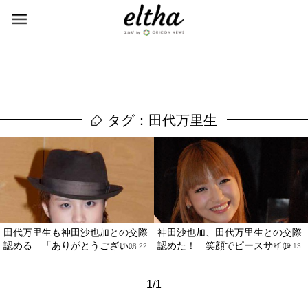
タグ：田代万里生
田代万里生も神田沙也加との交際
神田沙也加、田代万里生との交際
認める 「ありがとうござい...
認めた！ 笑顔でピースサイン
2011.08.22
2011.08.13
1/1