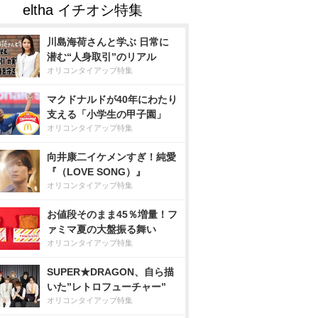
川島海荷さんと学ぶ 日常に
潜む“人身取引”のリアル
オリコンタイアップ特集
マクドナルドが40年にわたり
支える「小学生の甲子園」
オリコンタイアップ特集
向井康二イケメンすぎ！純愛
『（LOVE SONG）』
オリコンタイアップ特集
お値段そのまま45％増量！フ
ァミマ夏の大盤振る舞い
オリコンタイアップ特集
SUPER★DRAGON、自ら描
いた”レトロフューチャー”
オリコンタイアップ特集