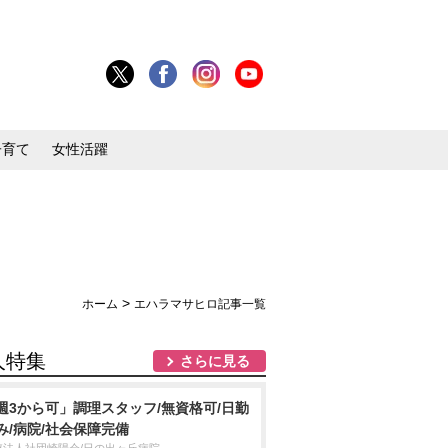
子育て
女性活躍
>
ホーム
エハラマサヒロ記事一覧
人特集
さらに見る
週3から可」調理スタッフ/無資格可/日勤
み/病院/社会保障完備