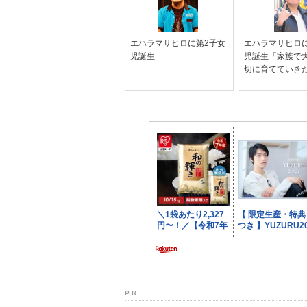
エハラマサヒロに第2子女
エハラマサヒロ
児誕生
児誕生「家族で
切に育てていき
P R