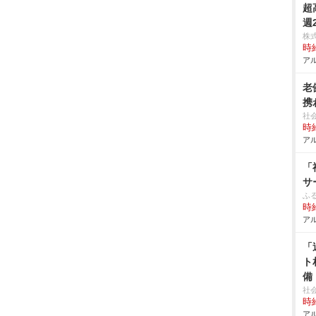
超
週
株
時給
アル
老
携
社
時給
アル
「
サ
ふる
時給
アル
「
ト
備
社
時給
アル