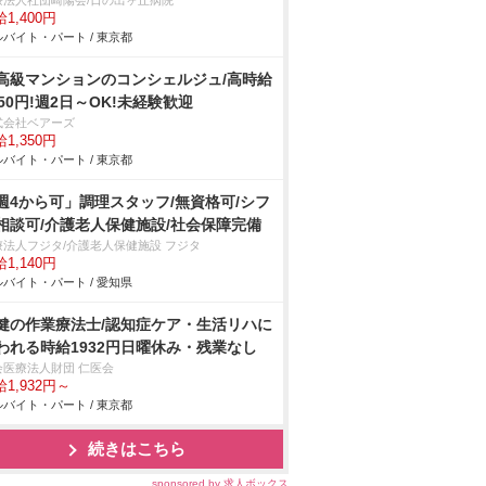
療法人社団崎陽会/日の出ヶ丘病院
1,400円
バイト・パート / 東京都
高級マンションのコンシェルジュ/高時給
350円!週2日～OK!未経験歓迎
式会社ベアーズ
1,350円
バイト・パート / 東京都
週4から可」調理スタッフ/無資格可/シフ
相談可/介護老人保健施設/社会保障完備
療法人フジタ/介護老人保健施設 フジタ
1,140円
バイト・パート / 愛知県
健の作業療法士/認知症ケア・生活リハに
われる時給1932円日曜休み・残業なし
会医療法人財団 仁医会
1,932円～
バイト・パート / 東京都
続きはこちら
sponsored by 求人ボックス