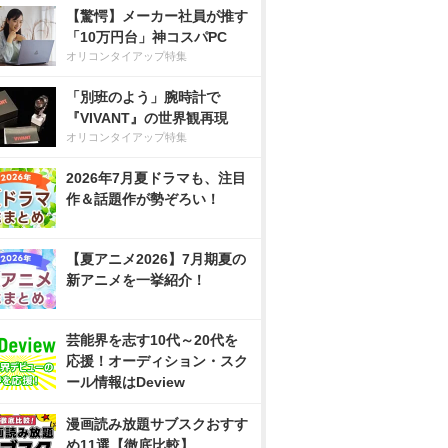
【驚愕】メーカー社員が推す
「10万円台」神コスパPC
オリコンタイアップ特集
「別班のよう」腕時計で
『VIVANT』の世界観再現
オリコンタイアップ特集
2026年7月夏ドラマも、注目
作＆話題作が勢ぞろい！
【夏アニメ2026】7月期夏の
新アニメを一挙紹介！
芸能界を志す10代～20代を
応援！オーディション・スク
ール情報はDeview
漫画読み放題サブスクおすす
め11選【徹底比較】