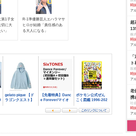
医
時給
アル
に第1子女
R-1準優勝芸人エハラマサ
超
大切に大
ヒロが結婚「責任感のあ
1
たい」
る大人になる」
株
時給
アル
「
ト
医
時給
アル
老
携
社
時給
アル