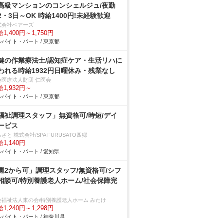
高級マンションのコンシェルジュ/夜勤
2・3日～OK 時給1400円!未経験歓迎
式会社ベアーズ
1,400円～1,750円
バイト・パート / 東京都
健の作業療法士/認知症ケア・生活リハに
われる時給1932円日曜休み・残業なし
会医療法人財団 仁医会
1,932円～
バイト・パート / 東京都
福祉調理スタッフ」無資格可/時短/デイ
ービス
さと 株式会社/SPA FURUSATO四郷
1,140円
バイト・パート / 愛知県
週2から可」調理スタッフ/無資格可/シフ
相談可/特別養護老人ホーム/社会保障完
会福祉法人東の会/特別養護老人ホーム みたけ
1,240円～1,298円
バイト・パート / 神奈川県