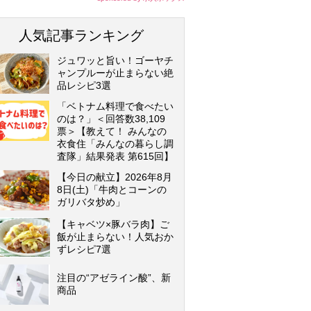
人気記事ランキング
ジュワッと旨い！ゴーヤチ
ャンプルーが止まらない絶
品レシピ3選
「ベトナム料理で食べたい
のは？」＜回答数38,109
票＞【教えて！ みんなの
衣食住「みんなの暮らし調
査隊」結果発表 第615回】
【今日の献立】2026年8月
8日(土)「牛肉とコーンの
ガリバタ炒め」
【キャベツ×豚バラ肉】ご
飯が止まらない！人気おか
ずレシピ7選
注目の“アゼライン酸”、新
商品