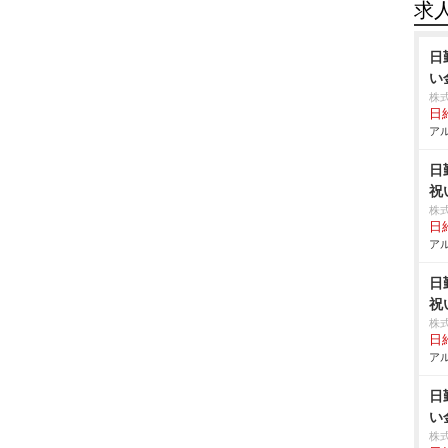
求
日
い
株
日給
アル
日
祝
株
日給
アル
日
祝
株
日給
アル
日
い
株