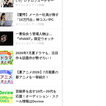
いた”レトロフューチャー”
オリコンタイアップ特集
【驚愕】メーカー社員が推す
「10万円台」神コスパPC
オリコンタイアップ特集
一番似合う登場人物は…
『VIVANT』限定ウオッチ
オリコンタイアップ特集
2026年7月夏ドラマも、注目
作＆話題作が勢ぞろい！
【夏アニメ2026】7月期夏の
新アニメを一挙紹介！
芸能界を志す10代～20代を
応援！オーディション・スク
ール情報はDeview