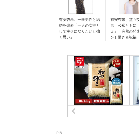
有安杏果、一般男性と結
有安杏果、堂々
婚を発表「一人の女性と
言 公私ともに
して幸せになりたいと強
え」 突然の発
く思い」
ンも驚き＆祝福
P R