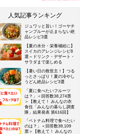
人気記事ランキング
ジュワッと旨い！ゴーヤチ
ャンプルーが止まらない絶
品レシピ3選
【夏の水分・栄養補給に】
スイカのアレンジレシピ8
選～ドリンク・デザート・
サラダまで楽しめる
【暑い日の救世主！】つる
っとさっぱり！夏の冷やし
うどん絶品レシピ3選
「夏に食べたいフルーツ
は？」＜回答数38,274票
＞【教えて！ みんなの衣
食住「みんなの暮らし調査
隊」結果発表 第616回】
「ベトナム料理で食べたい
のは？」＜回答数38,109
票＞【教えて！ みんなの