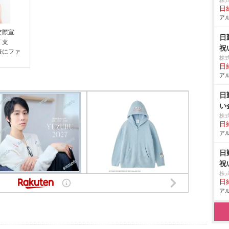
株
日給
アル
交際宣
日
「支
祝
表にファ
株
日給
アル
日
い
株
日給
アル
日
祝
株
日給
アル