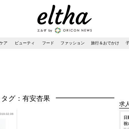
ケア
ビューティ
フード
ファッション
旅行＆おでかけ
ンケア
ダイエット・ボディケア
ヘアスタイル・ヘアアレンジ
タグ：有安杏果
求
019.02.06
日
祝