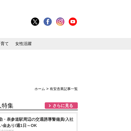
子育て
女性活躍
>
ホーム
有安杏果記事一覧
人特集
さらに見る
勤・表参道駅周辺の交通誘導警備員/入社
い金あり/週1日～OK